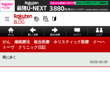
ホーム
新しい記事
過去の記事
コメント
シェア
がん 催眠療法 統合医療 ホリスティック医療 イーハ
トーヴ クリニック日記
雨に歩く
2026.06.09