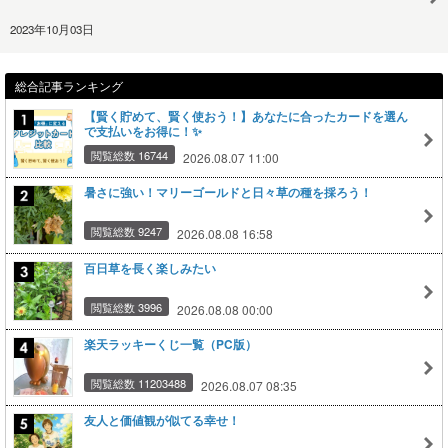
2023年10月03日
総合記事ランキング
【賢く貯めて、賢く使おう！】あなたに合ったカードを選ん
で支払いをお得に！✨
閲覧総数 16744
2026.08.07 11:00
暑さに強い！マリーゴールドと日々草の種を採ろう！
閲覧総数 9247
2026.08.08 16:58
百日草を長く楽しみたい
閲覧総数 3996
2026.08.08 00:00
楽天ラッキーくじ一覧（PC版）
閲覧総数 11203488
2026.08.07 08:35
友人と価値観が似てる幸せ！