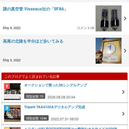
謎の真空管 Visseaux社の「IIFA6」
May 8, 2022
コメント(4)
高尾の北陵を半分ほど歩いてみる
May 5, 2022
このブログでよく読まれている記事
オークションで買った38シングルアンプ
閲覧総数 70
2026.08.08 20:44
Tripath TAA4100Aデジタルアンプ完成
閲覧総数 1246
2022.07.31 08:05
トリタンのELROG社ER300Bは一般的なオキサイドの300B