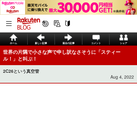
ホーム
新しい記事
過去の記事
コメント
シェア
世界の片隅で小さな声で申し訳なさそうに「スティー
ル！」と叫ぶ！
2C26という真空管
Aug 4, 2022