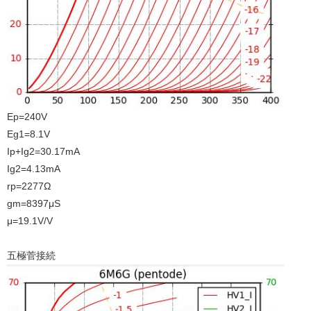
Ep=240V
Eg1=8.1V
Ip+Ig2=30.17mA
Ig2=4.13mA
rp=2277Ω
gm=8397μS
μ=19.1V/V
五極菅接続