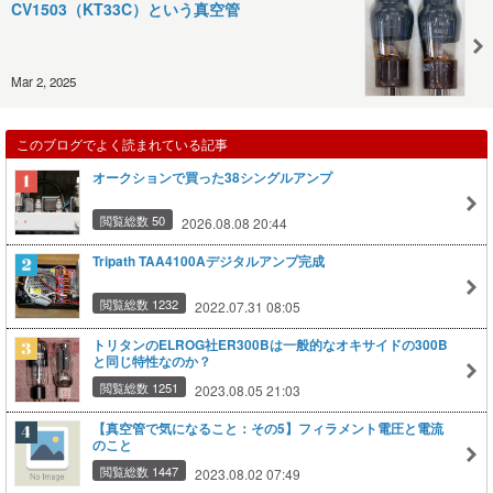
CV1503（KT33C）という真空管
Mar 2, 2025
このブログでよく読まれている記事
オークションで買った38シングルアンプ
閲覧総数 50
2026.08.08 20:44
Tripath TAA4100Aデジタルアンプ完成
閲覧総数 1232
2022.07.31 08:05
トリタンのELROG社ER300Bは一般的なオキサイドの300B
と同じ特性なのか？
閲覧総数 1251
2023.08.05 21:03
【真空管で気になること：その5】フィラメント電圧と電流
のこと
閲覧総数 1447
2023.08.02 07:49