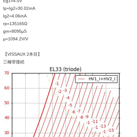
Eg1=4.0V
Ip+Ig2=30.02mA
Ig2=4.06mA
rp=135165Ω
gm=8095μS
μ=1094.2V/V
【VISSAUX 2本目】
三極管接続