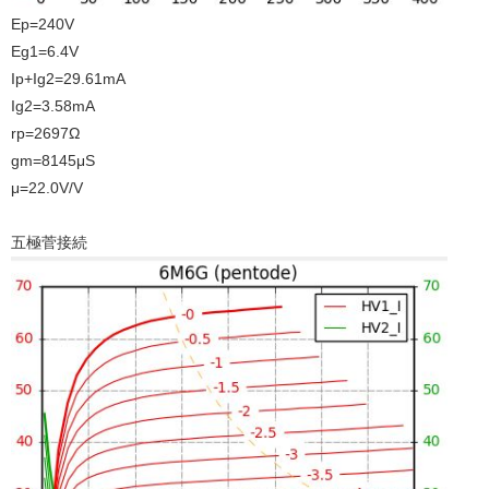
Ep=240V
Eg1=6.4V
Ip+Ig2=29.61mA
Ig2=3.58mA
rp=2697Ω
gm=8145μS
μ=22.0V/V
五極菅接続