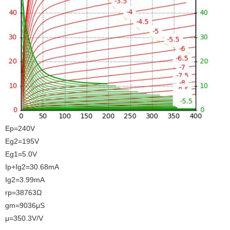
Ep=240V
Eg2=195V
Eg1=5.0V
Ip+Ig2=30.68mA
Ig2=3.99mA
rp=38763Ω
gm=9036μS
μ=350.3V/V