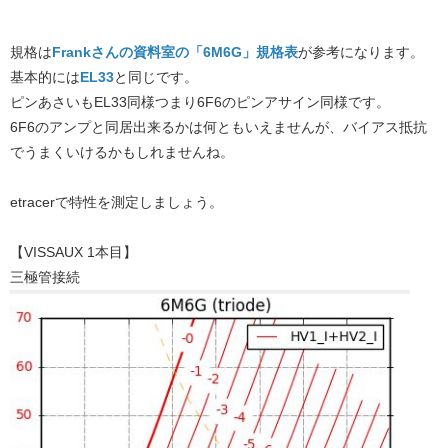
規格は
Frankさんの資料室の「6M6G」規格表
が参考になります。
基本的には
EL33
と同じです。
ピンあさいもEL33同様つまり6F6のピンアサイン同様です。
6F6のアンプと同居出来るかは何ともいえませんが、バイアス抵抗
でうまくいけるかもしれませんね。
etracerで特性を測定しましょう。
【VISSAUX 1本目】
三極管接続