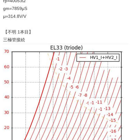
rp=40053Ω
gm=7859μS
μ=314.8V/V
【不明 1本目】
三極管接続