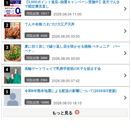
【3,000ポイント進呈×抽選キャンペーン実施中】楽天でんき
で固定費見直し
閲覧総数 15017
2026.08.04 11:00
てんや名物 たれづけ大江戸天丼
閲覧総数 4426
2026.08.05 00:00
夏に切り戻しで繰り返し花を咲かせる植物 ペチュニア バー
ベナ…
閲覧総数 3889
2026.08.05 00:00
高輪ゲートウェイで乳癌手術前のK子を励ます会
閲覧総数 2365
2026.08.05 07:42
令和8年熊本地震による配送の影響について(2026/8/3更新)
閲覧総数 16886
2026.08.03 18:15
もっと見る