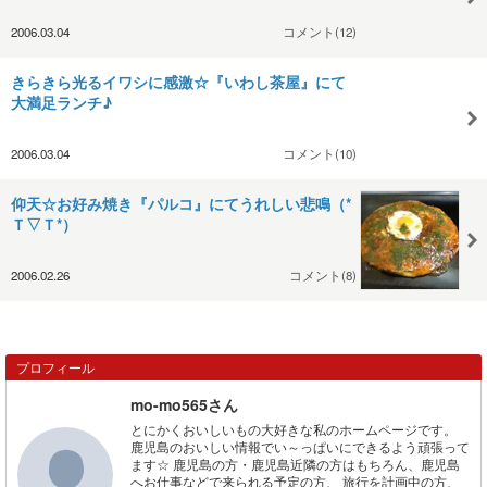
2006.03.04
コメント(12)
きらきら光るイワシに感激☆『いわし茶屋』にて
大満足ランチ♪
2006.03.04
コメント(10)
仰天☆お好み焼き『パルコ』にてうれしい悲鳴（*
Ｔ▽Ｔ*）
2006.02.26
コメント(8)
プロフィール
mo-mo565さん
とにかくおいしいもの大好きな私のホームページです。
鹿児島のおいしい情報でい～っぱいにできるよう頑張って
ます☆ 鹿児島の方・鹿児島近隣の方はもちろん、鹿児島
へお仕事などで来られる予定の方、 旅行を計画中の方、