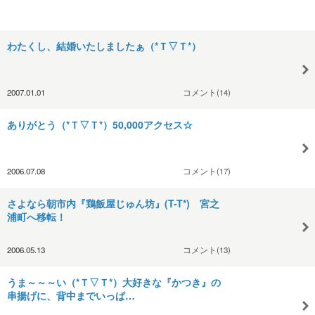
わたくし、結婚いたしましたぁ（*Ｔ▽Ｔ*）
2007.01.01
コメント(14)
ありがとう（*Ｔ▽Ｔ*）50,000アクセス☆
2006.07.08
コメント(17)
さよなら朝市内『鶏飯屋じゅん坊』(T-T*) 宮之
浦町へ移転！
2006.05.13
コメント(13)
うま～～～い（*Ｔ▽Ｔ*）大好きな『かつき』の
串揚げに、背中までいっぱ…