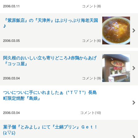
2006.03.11
コメント(8)
『紫原飯店』の『天津丼』はぷりっぷり海老天国
♪
2006.03.05
コメント(6)
阿久根のおいしい立ち寄りどころ♪赤鶏からあげ
『コッコ屋』
2006.03.04
コメント(9)
ついについに手にいれましたぁ（*Ｔ▽Ｔ*）長島
町限定焼酎『島娘』
2006.03.04
コメント(10)
菓子舗『とみよし』にて『土鍋プリン』Ｇｅｔ！
(≧▽≦)