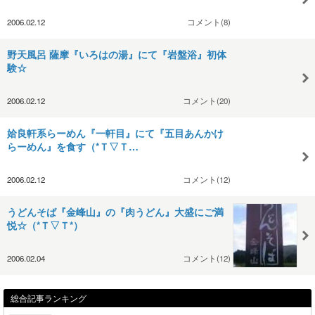
2006.02.12
コメント(8)
野天風呂 薩摩『いろはの湯』にて『岩盤浴』初体
験☆
2006.02.12
コメント(20)
姶良軒系らーめん『一軒目』にて『五目あんかけ
らーめん』を食す（*Ｔ▽Ｔ…
2006.02.12
コメント(12)
うどんそば『金峰山』の『肉うどん』大盛にご満
悦☆（*Ｔ▽Ｔ*）
2006.02.04
コメント(12)
総合記事ランキング