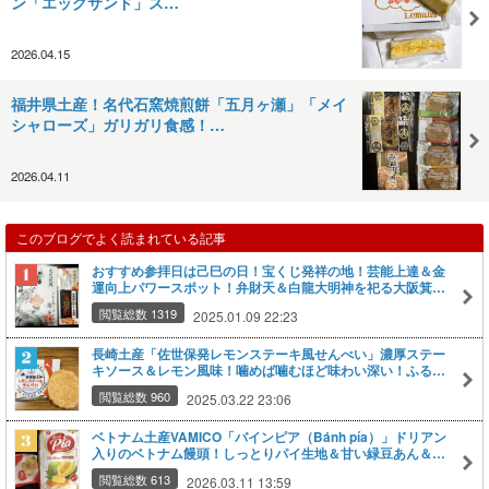
ン「エッグサンド」ス…
2026.04.15
福井県土産！名代石窯焼煎餅「五月ヶ瀬」「メイ
シャローズ」ガリガリ食感！…
2026.04.11
このブログでよく読まれている記事
おすすめ参拝日は己巳の日！宝くじ発祥の地！芸能上達＆金
運向上パワースポット！弁財天＆白龍大明神を祀る大阪箕面
山「瀧安寺」NHK子ども科学電話相談でおなじみ「箕面公園
閲覧総数 1319
2025.01.09 22:23
昆虫館」役小角ゆかり「箕面大滝」他観光スポット充実【楽
天トラベル・大阪府箕面市】
長崎土産「佐世保発レモンステーキ風せんべい」濃厚ステー
キソース＆レモン風味！噛めば噛むほど味わい深い！ふるさ
と納税レモンソースと和牛モモ肉薄切り肉も黒毛和牛薄切り
閲覧総数 960
2025.03.22 23:06
肉もチェック【ふるさと納税・長崎県佐世保市】【楽天トラ
ベル】
ベトナム土産VAMICO「バインピア（Bánh pía）」ドリアン
入りのベトナム饅頭！しっとりパイ生地＆甘い緑豆あん＆シ
ャキシャキ食感！和菓子好きならおすすめ伝統菓子【楽天ト
閲覧総数 613
2026.03.11 13:59
ラベル】