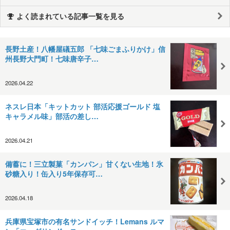
よく読まれている記事一覧を見る
長野土産！八幡屋礒五郎 「七味ごまふりかけ」信
州長野大門町！七味唐辛子…
2026.04.22
ネスレ日本「キットカット 部活応援ゴールド 塩
キャラメル味」部活の差し…
2026.04.21
備蓄に！三立製菓「カンパン」甘くない生地！氷
砂糖入り！缶入り5年保存可…
2026.04.18
兵庫県宝塚市の有名サンドイッチ！Lemans ルマ