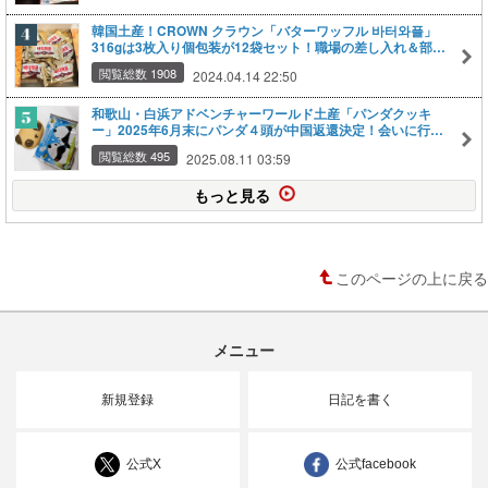
韓国土産！CROWN クラウン「バターワッフル 바터와플」
316gは3枚入り個包装が12袋セット！職場の差し入れ＆部活
の差し入れに！もらって嬉しいバラマキ手土産にもおすす
閲覧総数 1908
2024.04.14 22:50
め！バターの香り！カリッとザクッと食べごたえありクリス
ピー！スイーツ好きも必見【楽天トラベル】【楽天リーベイ
ツ:Qoo10 】
和歌山・白浜アドベンチャーワールド土産「パンダクッキ
ー」2025年6月末にパンダ４頭が中国返還決定！会いに行く
ならいまのうち！【楽天トラベル】
閲覧総数 495
2025.08.11 03:59
もっと見る
このページの上に戻る
メニュー
新規登録
日記を書く
公式X
公式facebook