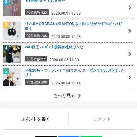
８月が始まってしまった
閲覧総数 923
2026.08.01 15:39
ﾏﾗｿﾝ.5＊ORCIVALやDANTONも！Sale品が ｸｰﾎﾟﾝ×ﾎﾟｲﾝﾄ10
倍！
閲覧総数 205
2026.08.05 15:58
24H目玉×ｸｰﾎﾟﾝ！前開き礼服ワンピ
閲覧総数 97
2026.08.05 11:30
今夜20時～マラソン！＊for/cさん クーポンで1,000円ぽっき
り！
閲覧総数 200
2026.08.04 17:14
もっと見る
コメントを書く
コメント