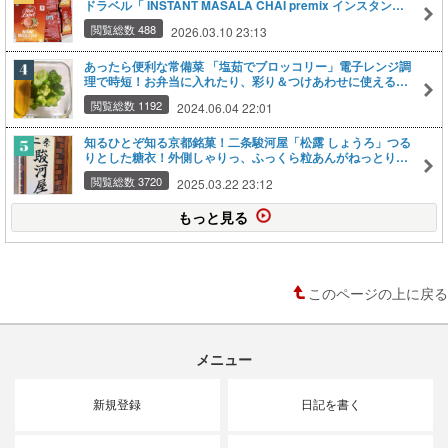
ドラベル「 INSTANT MASALA CHAI premix インスタン
ト・マサラチャイ」熱湯注ぐだけ！生姜風味つよめ！【楽天
閲覧総数 488
2026.03.10 23:13
トラベル】
あったら便利な常備菜 「塩茹でブロッコリー」電子レンジ調
理で時短！お弁当に入れたり、彩り＆つけあわせに使える！
チーズをかけたりベーコン＆ポテトと合わせたりアレンジい
閲覧総数 1192
2024.06.04 22:01
ろいろ【iwakiパック＆レンジ1000ml活用法】
知るひとぞ知る京都銘菓！二条駿河屋「松露 しょうろ」つる
りとした糖衣！外側しゃりっ、ふっくら粒あんがねっとりと
ろーり！とろけるくちどけ！センスが良いと褒められる京都
閲覧総数 3720
2025.03.22 23:12
土産！伝統和菓子！季節の干菓子付き【楽天トラベル：京都
府京都市二条新町東入ル】
もっと見る
このページの上に戻る
メニュー
新規登録
日記を書く