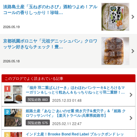
淡路島土産「玉ねぎのわさび」酒粕つよめ！アル
コールの香りしっかり！珍味…
2026.05.19
京都祇園ボロニヤ「元祖デニッシュパン」クロワ
ッサン好きならチェック！豊…
2026.05.18
このブログでよく読まれている記事
「福井 羽二重ぱんけーき」ほわほわパンケーキ&とろけるマ
ーガリン＆しっとり粒あん＆もっちりねっとり羽二重餅！ど
ら焼き風！【楽天トラベル:北陸自動車道・賤ヶ岳サービスエ
閲覧総数 883
2025.12.03 01:48
リア】
姫路土産「あなご あいのせ重 焼き穴子&煮穴子」&「姫路 ク
ロワッサンパイ」【楽天トラベル:兵庫県姫路市】
閲覧総数 575
2025.02.11 22:47
インド土産！Brooke Bond Red Label ブルックボンド レッ