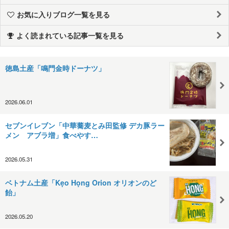
お気に入りブログ一覧を見る
よく読まれている記事一覧を見る
徳島土産「鳴門金時ドーナツ」
2026.06.01
セブンイレブン「中華蕎麦とみ田監修 デカ豚ラー
メン アブラ増」食べやす…
2026.05.31
ベトナム土産「Kẹo Họng Orion オリオンのど
飴」
2026.05.20