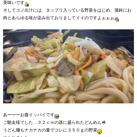
美味いです
そしてコノ出汁には、タップリ入っている野菜をはじめ、蒲鉾にお
肉とあらゆる味が染み出ておりましてイイのですよぉぉぉ
あーーーお腹イッパイです
ご馳走様でした…３２ｃｍの器に盛られたどんめん🥣
うどん麺もナカナカの量でコレに３５０ｇの野菜