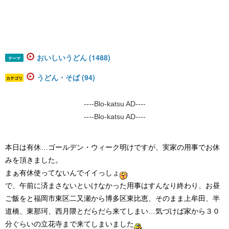
おいしいうどん (1488)
テーマ
うどん・そば (94)
カテゴリ
----Blo-katsu AD----
----Blo-katsu AD----
本日は有休…ゴールデン・ウィーク明けですが、実家の用事でお休
みを頂きました。
まぁ有休使ってないんでイイっしょ
で、午前に済まさないといけなかった用事はすんなり終わり、お昼
ご飯をと福岡市東区二又瀬から博多区東比恵、そのまま上牟田、半
道橋、東那珂、西月隈とだらだら来てしまい…気づけば家から３０
分ぐらいの立花寺まで来てしまいました