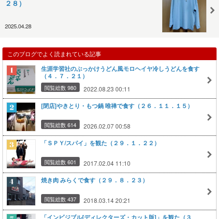
２８）
2025.04.28
このブログでよく読まれている記事
生涯学習社のぶっかけうどん風モロヘイヤ冷しうどんを食す
（４．７．２１）
閲覧総数 980
2022.08.23 00:11
[閉店]やきとり・もつ鍋 唯禅で食す（２６．１１．１５）
閲覧総数 614
2026.02.07 00:58
「ＳＰＹ/スパイ」を観た（２９．１．２２）
閲覧総数 601
2017.02.04 11:10
焼き肉 みらくで食す（２９．８．２３）
閲覧総数 437
2018.03.14 20:21
「インビジブル[ディレクターズ・カット版]」を観た（３