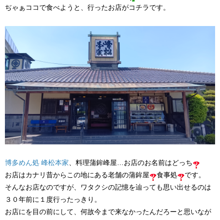
ぢゃぁココで食べようと、行ったお店がコチラです。
博多めん処 峰松本家
​、料理蒲鉾峰屋…お店のお名前はどっち
お店はカナリ昔からこの地にある老舗の蒲鉾屋
食事処
です。
そんなお店なのですが、ワタクシの記憶を辿っても思い出せるのは
３０年前に１度行ったっきり。
お店にを目の前にして、何故今まで来なかったんだろーと思いなが