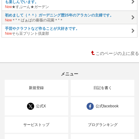
も楽しんでいます。
New
★すぷーん★ガーデン
初めまして（＾＾）ガーデニング歴25年のアラカンの主婦です。
New
＊*＊ばぁばの薔薇の花園＊*＊
手芸やクラフトなど作ることが大好きです。
New
そら豆プリント倶楽部
このページの上に戻る
メニュー
新規登録
日記を書く
公式X
公式facebook
サービストップ
ブログランキング