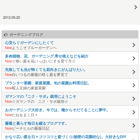
2012.05.20
ガーデニングブログ
心安らぐガーデンにしたくて
New
ようこそブルーガーデンへ
多肉植物、花、ガーデニング,寄せ植えなどを紹介
New
☆狭い庭を花いっぱいにする育て方☆
失敗しても虫が怖くても前向きにがんばりたい。
New
白いつるの薔薇の咲く庭を夢見て
プランター菜園、家庭菜園。旬の菜園お料理日記。
New
暇人主婦の家庭菜園
ガマンマの『ニク・サボ』栽培にようこそ
New
☆ガマンマの ニク・サボ栽培☆
おガーデニング大好き。今では、種からそだてることに夢中。
New
たねをまく日々
薔薇と暮らす毎日を綴るブログです。
New
ピーチヒルの薔薇日記
かなり広い庭を日々コツコツと庭づくり(秘密の花園的な)。大好きなDIY