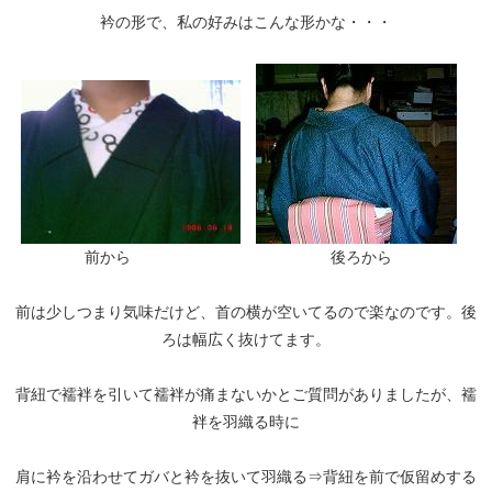
衿の形で、私の好みはこんな形かな・・・
前から 後ろから
前は少しつまり気味だけど、首の横が空いてるので楽なのです。後
ろは幅広く抜けてます。
背紐で襦袢を引いて襦袢が痛まないかとご質問がありましたが、襦
袢を羽織る時に
肩に衿を沿わせてガバと衿を抜いて羽織る⇒背紐を前で仮留めする