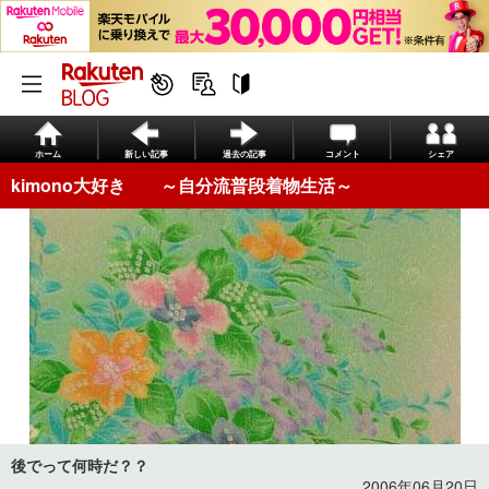
ホーム
新しい記事
過去の記事
コメント
シェア
kimono大好き ～自分流普段着物生活～
後でって何時だ？？
2006年06月20日