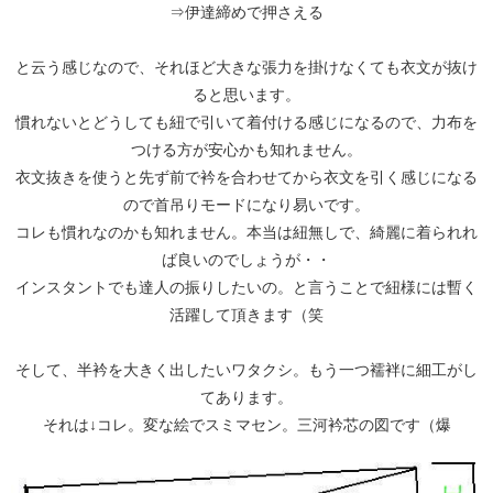
⇒伊達締めで押さえる
と云う感じなので、それほど大きな張力を掛けなくても衣文が抜け
ると思います。
慣れないとどうしても紐で引いて着付ける感じになるので、力布を
つける方が安心かも知れません。
衣文抜きを使うと先ず前で衿を合わせてから衣文を引く感じになる
ので首吊りモードになり易いです。
コレも慣れなのかも知れません。本当は紐無しで、綺麗に着られれ
ば良いのでしょうが・・
インスタントでも達人の振りしたいの。と言うことで紐様には暫く
活躍して頂きます（笑
そして、半衿を大きく出したいワタクシ。もう一つ襦袢に細工がし
てあります。
それは↓コレ。変な絵でスミマセン。三河衿芯の図です（爆