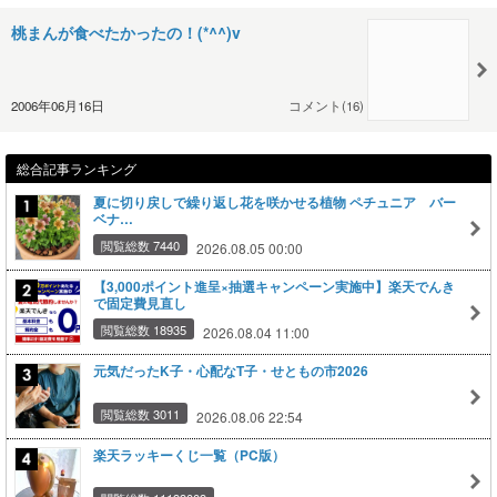
桃まんが食べたかったの！(*^^)v
2006年06月16日
コメント(16)
総合記事ランキング
夏に切り戻しで繰り返し花を咲かせる植物 ペチュニア バー
ベナ…
閲覧総数 7440
2026.08.05 00:00
【3,000ポイント進呈×抽選キャンペーン実施中】楽天でんき
で固定費見直し
閲覧総数 18935
2026.08.04 11:00
元気だったK子・心配なT子・せともの市2026
閲覧総数 3011
2026.08.06 22:54
楽天ラッキーくじ一覧（PC版）