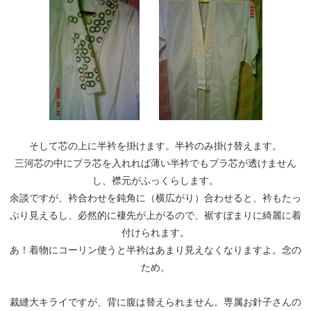
そして芯の上に半衿を掛けます。半衿のみ掛け替えます。
三河芯の中にプラ芯を入れれば薄い半衿でもプラ芯が透けません
し、襟元がふっくらします。
余談ですが、衿合わせを鈍角に（横広がり）合わせると、衿もたっ
ぷり見えるし、必然的に褄先が上がるので、裾すぼまりに綺麗に着
付けられます。
あ！着物にコーリン使うと半衿はあまり見えなくなりますよ。念の
ため。
裁縫大キライですが、背に腹は替えられません。専属お針子さんの