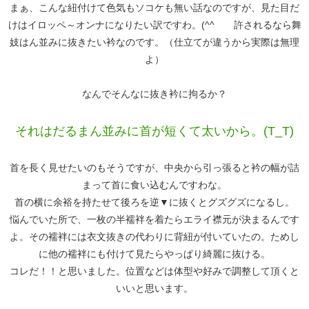
まぁ、こんな紐付けて色気もソコケも無い話なのですが、見た目だ
けはイロッペ～オンナになりたい訳ですわ。(^^ゞ 許されるなら舞
妓はん並みに抜きたい衿なのです。（仕立てが違うから実際は無理
よ）
なんでそんなに抜き衿に拘るか？
それはだるまん並みに首が短くて太いから。(T_T)
首を長く見せたいのもそうですが、中央から引っ張ると衿の幅が詰
まって首に食い込むんですわな。
首の横に余裕を持たせて後ろを逆▼に抜くとグズグズになるし。
悩んでいた所で、一枚の半襦袢を着たらエライ襟元が決まるんです
よ。その襦袢には衣文抜きの代わりに背紐が付いていたの。ためし
に他の襦袢にも付けて見たらやっぱり綺麗に抜ける。
コレだ！！と思いました。位置などは体型や好みで調整して頂くと
いいと思います。