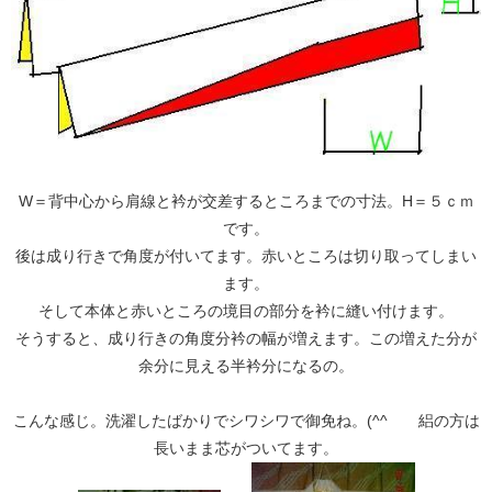
W＝背中心から肩線と衿が交差するところまでの寸法。H＝５ｃｍ
です。
後は成り行きで角度が付いてます。赤いところは切り取ってしまい
ます。
そして本体と赤いところの境目の部分を衿に縫い付けます。
そうすると、成り行きの角度分衿の幅が増えます。この増えた分が
余分に見える半衿分になるの。
こんな感じ。洗濯したばかりでシワシワで御免ね。(^^ゞ 絽の方は
長いまま芯がついてます。