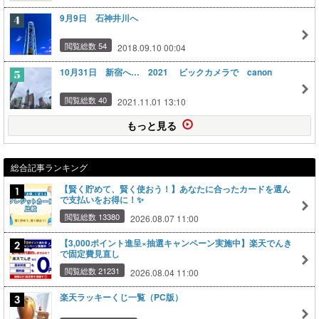
9月9日 石神井川へ
閲覧総数 54
2018.09.10 00:04
10月31日 新宿へ… 2021 ビックカメラで canon
閲覧総数 40
2021.11.01 13:10
もっと見る
総合記事ランキング
【賢く貯めて、賢く使おう！】あなたに合ったカードを選ん
で支払いをお得に！✨
閲覧総数 13380
2026.08.07 11:00
【3,000ポイント進呈×抽選キャンペーン実施中】楽天でんき
で固定費見直し
閲覧総数 21231
2026.08.04 11:00
楽天ラッキーくじ一覧（PC版）