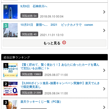
9月9日 石神井川へ
閲覧総数 54
2018.09.10 00:04
10月31日 新宿へ… 2021 ビックカメラで canon
閲覧総数 40
2021.11.01 13:10
もっと見る
総合記事ランキング
【賢く貯めて、賢く使おう！】あなたに合ったカードを選ん
で支払いをお得に！✨
閲覧総数 13863
2026.08.07 11:00
【3,000ポイント進呈×抽選キャンペーン実施中】楽天でんき
で固定費見直し
閲覧総数 21399
2026.08.04 11:00
楽天ラッキーくじ一覧（PC版）