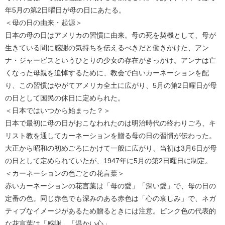
年5月の第2日曜日が母の日にあたる。
＜母の日の由来・起源＞
日本の母の日はアメリカの習慣に由来。母の死を契機として、母が
生きている間に感謝の気持ちを伝えるべきだと働きかけた、アン
ナ・ジャービスというひとりの少女の存在がきっかけ。アンナは亡
くなった母親を追悼するために、教会で白いカーネーションを配
り、この習慣はやがてアメリカ全土に広がり、5月の第2日曜日が母
の日として国民の休日に定められた。
＜日本ではいつから始まった？＞
日本で最初に母の日がおこなわれたのは明治時代の終わりごろ、キ
リスト教を通してカーネーションを贈る母の日の習慣が伝わった。
大正から昭和の初めごろにかけて一般に広がり、当初は3月6日が母
の日として定められていたが、1947年に5月の第2日曜日に制定。
＜カーネーションの色ごとの花言葉＞
赤いカーネーションの花言葉は「母の愛」「深い愛」で、母の日の
定番の色。同じ赤色でも深みのある赤色は「心の哀しみ」で、ネガ
ティブなイメージがあるため贈るときには注意。ピンク色の代表的
な花言葉は「感謝」「温かい心」。