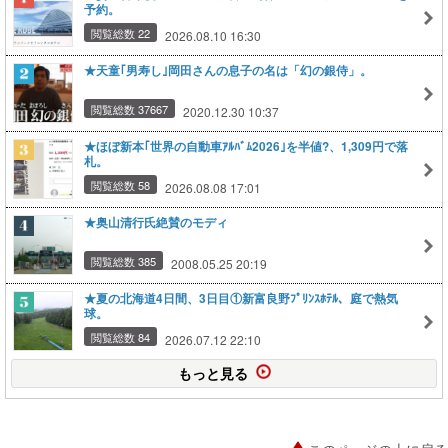
予約。
閲覧総数 22
2026.08.10 16:30
★天童｢男寿し｣岡田さんの息子の名は「幻の銀侍」。
閲覧総数 37667
2020.12.30 10:37
★ほぼ新本｢世界の自動車ｱﾙﾊﾞﾑ2026｣を半値?、1,309円で落
札。
閲覧総数 58
2026.08.08 17:01
★奥山清行氏絶賛のモディ
閲覧総数 385
2008.05.25 20:19
★夏の北海道4日間、3日目①新富良野ﾌﾟﾘﾝｽﾎﾃﾙ、庭で熱気
球。
閲覧総数 84
2026.07.12 22:10
もっと見る