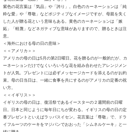
紫色の花言葉は「気品」や「誇り」。白色のカーネーションは「純
粋な愛」や「尊敬」などポジティブなイメージですが、母親を失く
した人が贈る花という意味もある。黄色のカーネーションは「嫉
妬」「軽蔑」などネガティブな意味がありますので、贈るときは注
意。
＜海外における母の日の意味＞
＜＜アメリカ＞＞
アメリカの母の日は5月の第2日曜日。花を贈るのが一般的だが、カ
ーネーションだけでなくいろいろな花を組み合わせたアレンジメン
トが人気。プレゼントには必ずメッセージカードを添えるのがお約
束。母の日当日は、一緒に食事を共にするのがアメリカの定番の祝
い方。
＜＜イギリス＞＞
イギリスの母の日は、復活祭であるイースターの２週間前の日曜
日。日本と同じように毎年日にちが変わる。イギリスの母の日の定
番プレゼントといえばラッパスイセン。花言葉は「尊敬」で、ドラ
イフルーツのケーキをマジパンでおおった「シムネルケーキ」と一
緒に贈る。