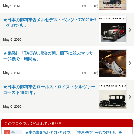
May 9, 2026
コメント(2)
★日本の御料車③メルセデス・ベンツ・770ｸﾞﾛｰｻ
ｰ･ﾌﾟﾙﾏﾝ･ﾘ…
May 8, 2026
★鬼怒川「TAOYA 川治の朝、廊下に並ぶマッサ
ージ機で１時間も。
May 7, 2026
コメント(2)
★日本の御料車②ロールス・ロイス・シルヴァー
ゴースト1921年。
May 6, 2026
このブログでよく読まれている記事
★妻の古希祝いｷﾞﾌﾄ･ﾌﾞｯｸで、「神戸ﾒﾘｹﾝﾊﾟｰｸｵﾘｴﾝﾀﾙﾎﾃﾙ」を