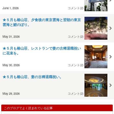
June 1, 2026
コメント(2)
★５月も椿山荘、夕食後の東京雲海と翌朝の東京
雲海と鯉のぼり。
May 31, 2026
コメント(2)
★５月も椿山荘、レストランで妻の古稀退職祝い
に花束を。
May 30, 2026
コメント(2)
★５月も椿山荘、妻の古稀退職祝い。
May 29, 2026
コメント(2)
このブログでよく読まれている記事