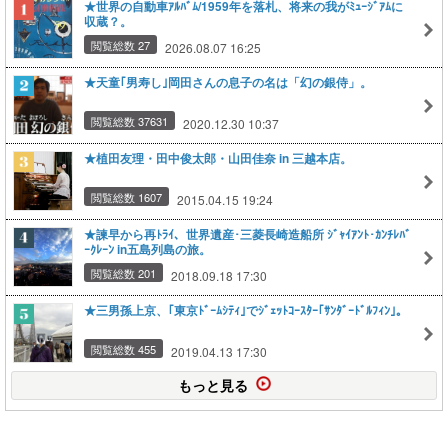
★世界の自動車ｱﾙﾊﾞﾑ/1959年を落札、将来の我がﾐｭｰｼﾞｱﾑに
収蔵？。
閲覧総数 27
2026.08.07 16:25
★天童｢男寿し｣岡田さんの息子の名は「幻の銀侍」。
閲覧総数 37631
2020.12.30 10:37
★植田友理・田中俊太郎・山田佳奈 in 三越本店。
閲覧総数 1607
2015.04.15 19:24
★諫早から再ﾄﾗｲ、世界遺産･三菱長崎造船所 ｼﾞｬｲｱﾝﾄ･ｶﾝﾁﾚﾊﾞ
ｰｸﾚｰﾝ in五島列島の旅。
閲覧総数 201
2018.09.18 17:30
★三男孫上京、｢東京ﾄﾞｰﾑｼﾃｨ｣でｼﾞｪｯﾄｺｰｽﾀｰ｢ｻﾝﾀﾞｰﾄﾞﾙﾌｨﾝ｣。
閲覧総数 455
2019.04.13 17:30
もっと見る