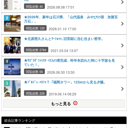
閲覧総数 40
2026.08.08 17:01
★2026年、新年は石川県、「山代温泉 みやびの宿 加賀百
万石」。
閲覧総数 120
2026.01.10 17:00
★北原照久さんとﾂｰｼｮｯﾄ､旧宮邸に住む住まい哲学。
閲覧総数 2784
2021.03.04 13:07
★ｻｸﾞﾗﾀﾞﾌｧﾐﾘｱ･ｲｴｽの塔完成、昨年冬訪れた時に十字架を見
ていた！。
閲覧総数 56
2026.06.30 13:30
★ﾌﾞﾙｼﾞｭ･ﾊﾘﾌｧ？「福岡タワー」123mから見る夕陽。
閲覧総数 226
2019.06.14 06:29
もっと見る
総合記事ランキング