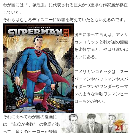
わが国には『手塚治虫』に代表される巨大かつ重厚な作家層が存在
していた。
それらはむしろディズニーに影響を与えていたともいえるのです。
漫画に限って言えば、アメリ
カンコミックと我が国の漫画
を比較すると、やはり違いは
大いにある。
アメリカンコミックは、スー
パーマンやバットマンやスパ
イダーマンやワンダーウーマ
ンのような単独ワンマンヒー
ローものが多い。
それに比べてわが国の漫画に
は ”主役が複数” の物語があ
って、多くのヒーローが登場