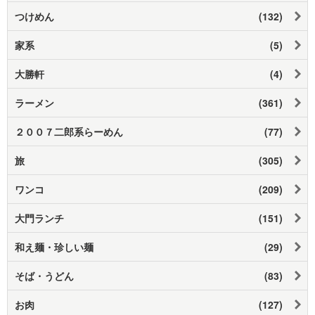
つけめん
(132)
家系
(5)
大勝軒
(4)
ラーメン
(361)
２００７二郎系らーめん
(77)
旅
(305)
ワンコ
(209)
大門ランチ
(151)
和え麺・珍しい麺
(29)
そば・うどん
(83)
お肉
(127)