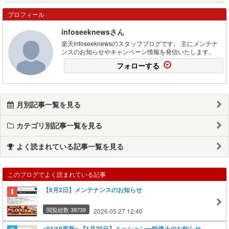
プロフィール
infoseeknewsさん
楽天infoseeknewsのスタッフブログです。 主にメンテナ
ンスのお知らせやキャンペーン情報を発信いたします。
フォローする
月別記事一覧を見る
カテゴリ別記事一覧を見る
よく読まれている記事一覧を見る
このブログでよく読まれている記事
【6月2日】メンテナンスのお知らせ
閲覧総数 39739
2026.05.27 12:40
※01/19更新※ 【1月20日】ミッション一時停止のお知らせ