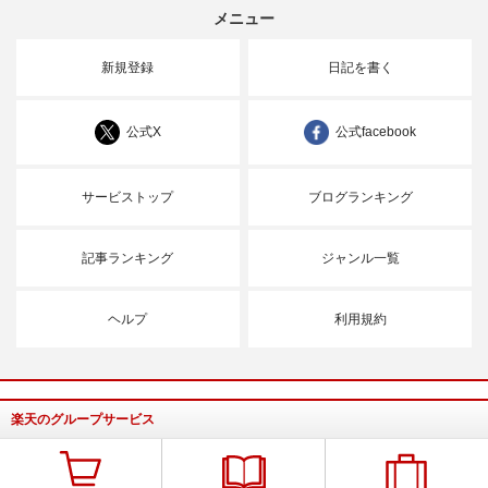
メニュー
新規登録
日記を書く
公式X
公式facebook
サービストップ
ブログランキング
記事ランキング
ジャンル一覧
ヘルプ
利用規約
楽天のグループサービス