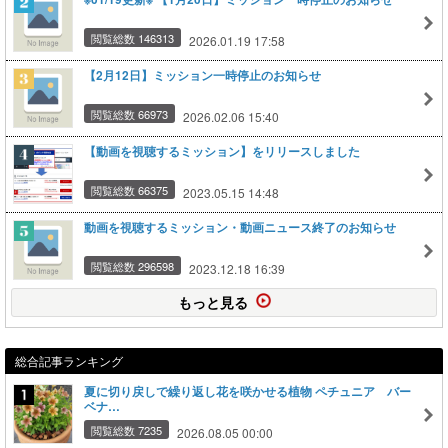
閲覧総数 146313
2026.01.19 17:58
【2月12日】ミッション一時停止のお知らせ
閲覧総数 66973
2026.02.06 15:40
【動画を視聴するミッション】をリリースしました
閲覧総数 66375
2023.05.15 14:48
動画を視聴するミッション・動画ニュース終了のお知らせ
閲覧総数 296598
2023.12.18 16:39
もっと見る
総合記事ランキング
夏に切り戻しで繰り返し花を咲かせる植物 ペチュニア バー
ベナ…
閲覧総数 7235
2026.08.05 00:00