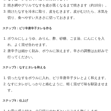
焼き網やグリルでなすを皮が黒くなるまで焼きます（約10分）。
焼けたなすを冷水に取り、皮をむきます。皮がむけたら、水気を
切り、食べやすい大きさに切っておきます。
ステップ2：ピリ辛唐辛子タレを作る
ボウルにしょうゆ、みりん、酢、砂糖、ごま油、にんにくを入
れ、よく混ぜ合わせます。
唐辛子は細かく刻み、ボウルに加えます。辛さの調整はお好みで
行ってください。
ステップ3：なすとタレを和える
切ったなすをボウルに入れ、ピリ辛唐辛子タレとよく和えます。
なすにタレがしっかりと絡むように、軽く混ぜて味を馴染ませま
す。
ステップ4：仕上げ
お皿に盛り付け、小口切りのねぎといりごまを散らします。