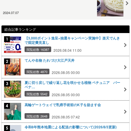
2024.07.07
総合記事ランキング
【3,000ポイント進呈×抽選キャンペーン実施中】楽天でんき
で固定費見直し
閲覧総数 16387
2026.08.04 11:00
てんや名物 たれづけ大江戸天丼
閲覧総数 4870
2026.08.05 00:00
夏に切り戻しで繰り返し花を咲かせる植物 ペチュニア バー
ベナ…
閲覧総数 5542
2026.08.05 00:00
高輪ゲートウェイで乳癌手術前のK子を励ます会
閲覧総数 2648
2026.08.05 07:42
令和8年熊本地震による配送の影響について(2026/8/3更新)