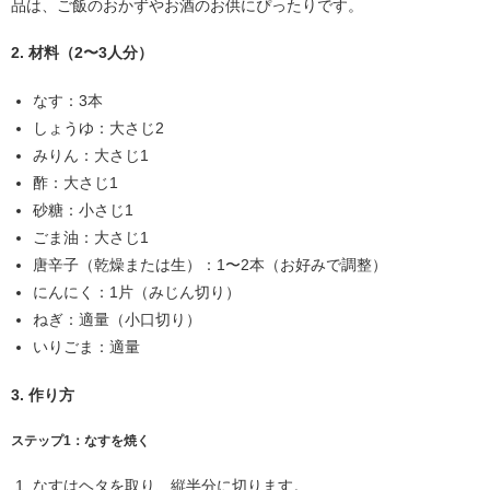
品は、ご飯のおかずやお酒のお供にぴったりです。
2. 材料（2〜3人分）
なす：3本
しょうゆ：大さじ2
みりん：大さじ1
酢：大さじ1
砂糖：小さじ1
ごま油：大さじ1
唐辛子（乾燥または生）：1〜2本（お好みで調整）
にんにく：1片（みじん切り）
ねぎ：適量（小口切り）
いりごま：適量
3. 作り方
ステップ1：なすを焼く
なすはヘタを取り、縦半分に切ります。