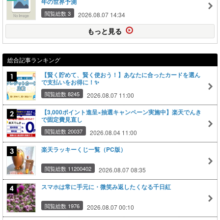
年の世界予測
閲覧総数 3
2026.08.07 14:34
もっと見る
総合記事ランキング
【賢く貯めて、賢く使おう！】あなたに合ったカードを選ん
で支払いをお得に！✨
閲覧総数 8245
2026.08.07 11:00
【3,000ポイント進呈×抽選キャンペーン実施中】楽天でんき
で固定費見直し
閲覧総数 20037
2026.08.04 11:00
楽天ラッキーくじ一覧（PC版）
閲覧総数 11200402
2026.08.07 08:35
スマホは常に手元に・微笑み返したくなる千日紅
閲覧総数 1976
2026.08.07 00:10