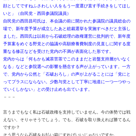
顔としてですねふさわしい人をもう一度選び直す手続きをしてほし
いと」（自民党・西田参議院議員）
自民党の西田昌司氏は、本会議の前に開かれた参議院の議員総会の
場で、新年度予算が成立したあと総裁選挙を実施すべきだと主張し
ました。西田氏は以前から石破総理の政権運営に批判的で、新年度
予算案をめぐる野党との協議や高額療養費制度の見直しに関する度
重なる修正などを受けた党内の不満が表面化した形です。
党内からは「何もかも滅茶苦茶でこのままだと岩盤支持層がいなく
なる」などと参院選への影響を懸念する声が上がっています。一方
で、党内から公然と「石破おろし」の声が上がることには「党にと
ってプラスにならない。少数与党として丁寧に地道に一つ一つやっ
ていくしかない」との受け止めも出ています。
－－－
言うまでもなく私は石破政権を支持していません。今の体勢では戦
えない、そりゃそうでしょう。でも、石破を取り換えれば勝てるん
ですか？
そう思うなら石破をお払い箱にすればいいじゃないですか。