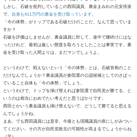
しかし、石破を批判しているこの西田議員、裏金まみれの元安倍派
で、
自身も411万円の裏金を受け取っています
。
「今の体勢」がトップである石破だけのことだ、なんて思っていま
すか？
石破を評価はしませんが、裏金議員に対して、途中で腰砕けにはな
ったけれど、最初は厳しい態度を取ろうとしたことは事実です。裏
金を受け取った人間よりは、まだマシでしょうよ。
というわけで、戦えないという「今の体勢」とは、石破首相のこと
だけなんでしょうか？裏金議員が参院選の公認候補としてのさばっ
ていること自体も「今の体勢」でしょう。
というわけで、トップを挿げ替えれば参院選で自民党が勝てる、と
いうのは相当におめでたい考えだと思うばかりです。
西田とかいう裏金議員も挿げ替えないで、どうして勝てると思える
んでしょうかね。
まあ、でも西田議員には是非、今後とも現職議員の座にしがみつい
てください。その方が自民党敗北の可能性が高まるでしょうからね
（笑）