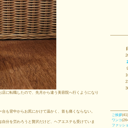
2
1
2
3
お店に転職したので、先月から違う美容院へ行くようになり
ー台も背中からお尻にかけて温かく、首も痛くならない。
ご挨拶
(41
ワンコ
(26
は自分を労わろうと贅沢だけど、ヘアエステも受けていま
ファッシ