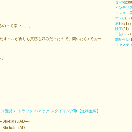
食べ物
(39
インテリ
コスメ・
本・CD・
旅行
(217)
るのって辛い。。。
映画
(21)
日記
(302)
れたオイルが香りも質感も好みだったので、聞いたら↑であー
闘病生活
(
ファステ
～。
ストコスメ受賞＞ トラック ヘアケア スタイリング剤【送料無料】
---Blo-katsu AD----
---Blo-katsu AD----