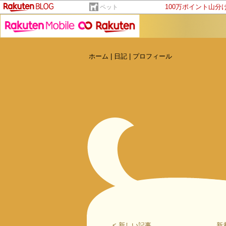
100万ポイント山分
ペット
ホーム
|
日記
|
プロフィール
< 新しい記事
新