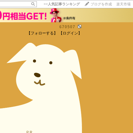
>>
人気記事ランキング
ブログを作成
楽天市場
670507
【フォローする】
【ログイン】
【毎日開催】
15記事にいいね！で1ポイント
10秒滞在
いいね!
--
/
--
PR