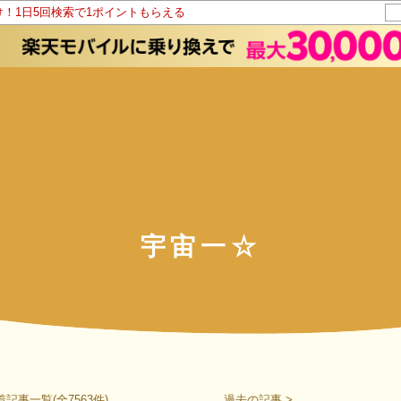
け！1日5回検索で1ポイントもらえる
宇宙一☆
着記事一覧(全7563件)
過去の記事 >