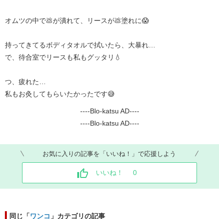
オムツの中で💩が潰れて、リースが💩塗れに😱
持ってきてるボディタオルで拭いたら、大暴れ…
で、待合室でリースも私もグッタリ💧
つ、疲れた…
私もお灸してもらいたかったです😅
----Blo-katsu AD----
----Blo-katsu AD----
お気に入りの記事を「いいね！」で応援しよう
いいね！
0
同じ「
ワンコ
」カテゴリの記事