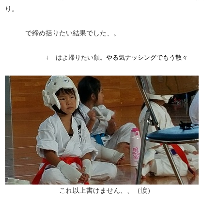
り。
で締め括りたい結果でした、。
↓
はよ帰りたい顏。
やる気ナッシングでもう散々
これ以上書けません、、（涙）