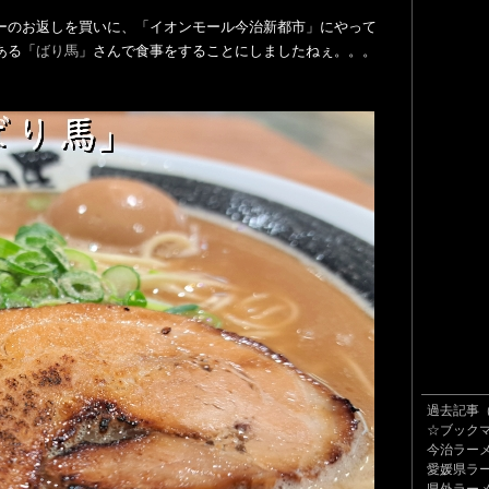
ーのお返しを買いに、「イオンモール今治新都市」にやって
ある「
ばり馬
」さんで食事をすることにしましたねぇ。。。
過去記事
☆ブック
今治ラー
愛媛県ラ