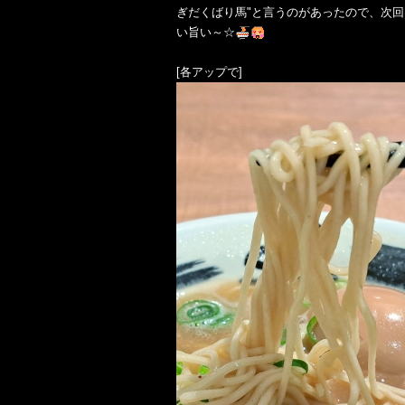
ぎだくばり馬"と言うのがあったので、次
い旨い～☆
[各アップで]