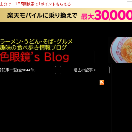
ト山分け！1日5回検索で1ポイントもらえる
着記事一覧(全9644件)
過去の記事 >