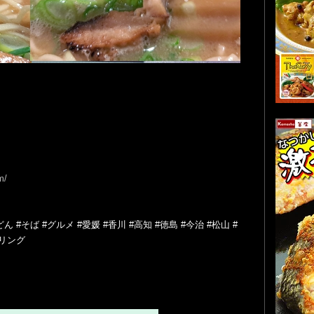
m/
 #そば #グルメ #愛媛 #香川 #高知 #徳島 #今治 #松山 #
ーリング