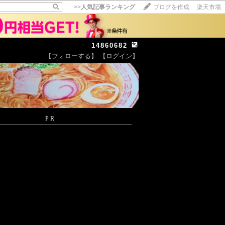
>>
人気記事ランキング
ブログを作成
楽天市場
14860682
【フォローする】
【ログイン】
【毎日開催】
15記事にいいね！で1ポイント
10秒滞在
いいね!
--
/
--
PR