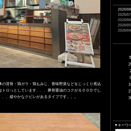
2026/08
2026/07
2026/06
2026/05
2026/04
2
豚の背骨・鶏ガラ・鶏もみじ、香味野菜などをじっくり煮込
1
はトロっとしています、、、豚骨醤油のコクがＧＯＯＤでし
2
、、、緩やかなクビレがあるタイプです。。。
3
▼キーワ