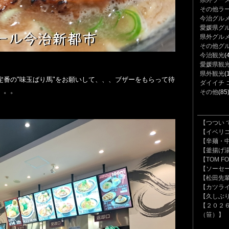
県外ラー
その他ラ
今治グル
愛媛県グ
県外グル
その他グ
今治観光
(
愛媛県観
県外観光
(
定番の"味玉ばり馬"をお願いして、、、ブザーをもらって待
ダイイチ 
。。。
その他
(85
【つつい 
【イベリ
【辛麺・
【釜揚げ
【TOM 
【ソーセ
【松田先
【カツラ
【久しぶり
【２０２
（笹）】