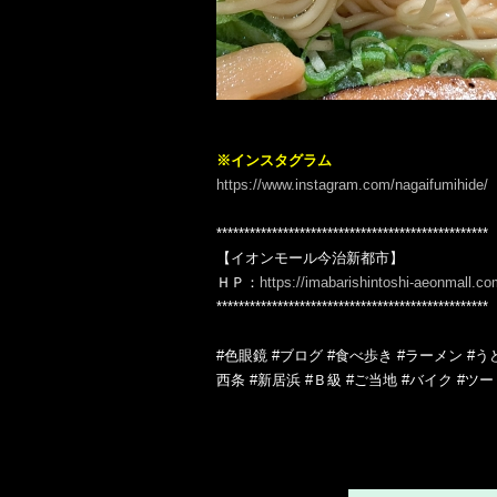
※インスタグラム
https://www.instagram.com/nagaifumihide/
*************************************************
【イオンモール今治新都市】
ＨＰ：
https://imabarishintoshi-aeonmall.co
*************************************************
#色眼鏡 #ブログ #食べ歩き #ラーメン #うどん
西条 #新居浜 #Ｂ級 #ご当地 #バイク #ツ