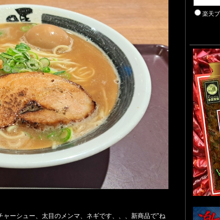
楽天
チャーシュー、太目のメンマ、ネギです、、、新商品で"ね