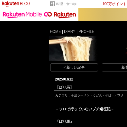
100万ポイン
料理・食べ物
HOME
|
DIARY
|
PROFILE
< 新しい記事
新
2025/03/12
【ばり馬】
カテゴリ：
今治ラーメン・うどん・そば・パスタ
－ソロで行っていないプチ遠征記－
『ばり馬』