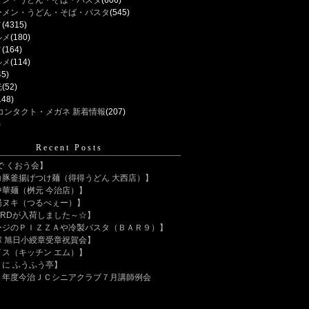
メン・うどん・そば・パスタ
(606)
ーメン・うどん・そば・パスタ
(545)
メ
(4315)
ルメ
(180)
メ
(164)
ルメ
(114)
45)
光
(52)
148)
コンタクト・メガネ 新着情報
(207)
)
Recent Posts
で くおう会】
コ豚釜揚げつけ麺（得得うどん 大西店）】
中華麺（桝元 今治店）】
湯ヌキ（つるべぇー）】
FORDが入荷しました～☆】
ージのＰＩＺＺＡや冷製パスタ（ＢＡＲ９）】
輩 旭日小綬章受章祝賀会】
イス（キッチン エム）】
に ふうふう亭】
６年度今治ＪＣシニアクラブ７月講師例会