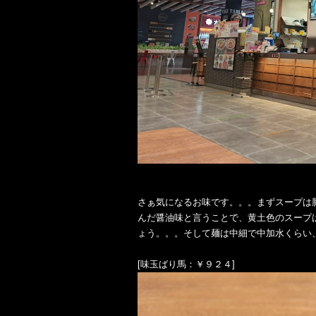
さぁ気になるお味です。。。まずスープは
んだ醤油味と言うことで、黄土色のスープ
ょう。。。そして麺は中細で中加水くらい
[味玉ばり馬：￥９２４]