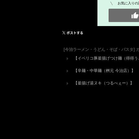
お気に入りの
[今治ラーメン・うどん・そば・パスタ] 
【イベリコ豚釜揚げつけ麺（得得う
【辛麺・中華麺（桝元 今治店）】
【釜揚げ湯ヌキ（つるべぇー）】