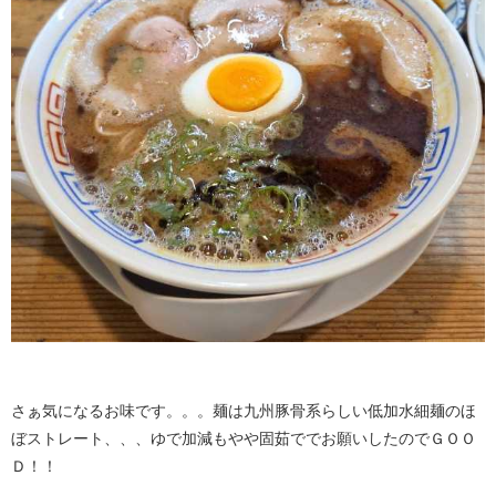
さぁ気になるお味です。。。麺は九州豚骨系らしい低加水細麺のほ
ぼストレート、、、ゆで加減もやや固茹ででお願いしたのでＧＯＯ
Ｄ！！