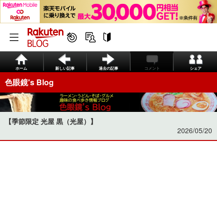
ホーム
新しい記事
過去の記事
コメント
シェア
色眼鏡's Blog
【季節限定 光屋 黒（光屋）】
2026/05/20