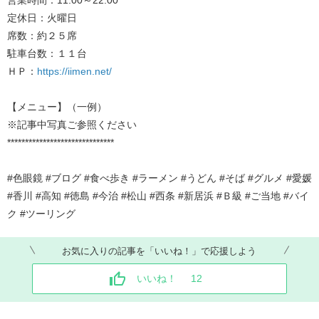
定休日：火曜日
席数：約２５席
駐車台数：１１台
ＨＰ：
https://iimen.net/
【メニュー】（一例）
※記事中写真ご参照ください
******************************
#色眼鏡 #ブログ #食べ歩き #ラーメン #うどん #そば #グルメ #愛媛
#香川 #高知 #徳島 #今治 #松山 #西条 #新居浜 #Ｂ級 #ご当地 #バイ
ク #ツーリング
お気に入りの記事を「いいね！」で応援しよう
いいね！
12