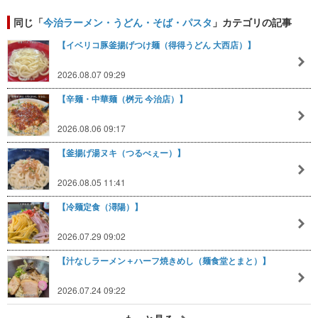
同じ「
今治ラーメン・うどん・そば・パスタ
」カテゴリの記事
【イベリコ豚釜揚げつけ麺（得得うどん 大西店）】
2026.08.07 09:29
【辛麺・中華麺（桝元 今治店）】
2026.08.06 09:17
【釜揚げ湯ヌキ（つるべぇー）】
2026.08.05 11:41
【冷麺定食（潯陽）】
2026.07.29 09:02
【汁なしラーメン＋ハーフ焼きめし（麺食堂とまと）】
2026.07.24 09:22