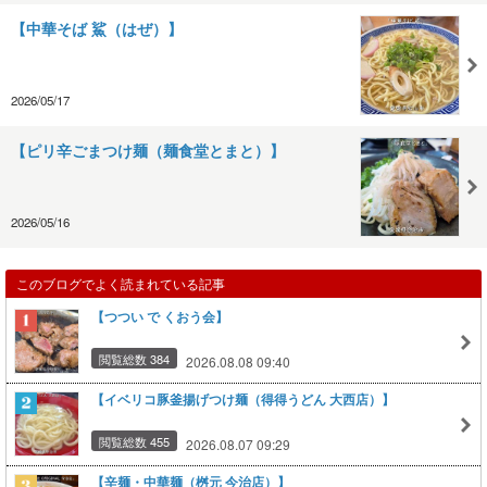
【中華そば 鯊（はぜ）】
2026/05/17
【ピリ辛ごまつけ麺（麺食堂とまと）】
2026/05/16
このブログでよく読まれている記事
【つつい で くおう会】
閲覧総数 384
2026.08.08 09:40
【イベリコ豚釜揚げつけ麺（得得うどん 大西店）】
閲覧総数 455
2026.08.07 09:29
【辛麺・中華麺（桝元 今治店）】