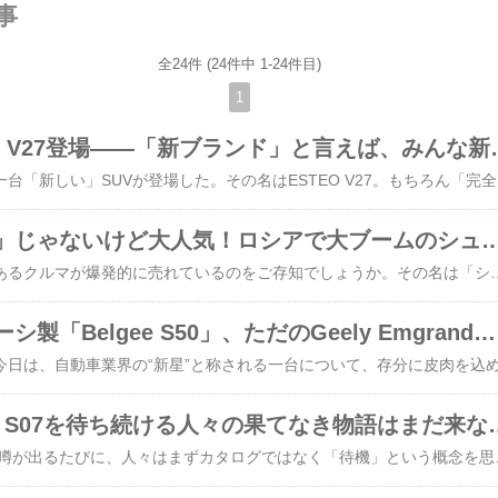
事
全24件 (24件中 1-24件目)
1
ロシアでESTEO V27登
ロシア市場には、また一台「新しい」SUVが登場した。その名はESTEO V27。もちろん「完全新規開発」とい
🇨🇳「チェコ製」じゃないけど大人気！ロシアで大ブームのシュコダ・ス
皆さん、ロシアで今、あるクルマが爆発的に売れているのをご存知でしょうか。その名は「シュコダ・スーパーブ」。え？ シュコダってチェコのメーカーだよね？ そうなんです。でも、ちょっと待ってください。ロシアで売れているスーパーブのほとんどは、なんとチェコ製ではなく中国製なんです！どういうことかと言いますと、欧米の制裁でロシア市場から多くの自動車メーカーが撤退する中、代わりに中国からの並行輸入が急増しているんですね[reference:0]。その流れに乗って、チェコのシュコダブランドでありながら、中国の工場で作られたスーパーブが、ロシアの道路を席巻しているのです。2026年1月から4月までの統計を見てみると、ロシアで新たに登録されたシュコダ車は前年のなんと3倍に増加[reference:1]。そのなんと66.8%をスーパーブが占めているんです。しかも、これらの新車の95%以上が中国からの輸入だというから驚きです。ロシアの自動車アナリスト、セルゲイ・ツェリコフ氏も「中国製だからといって、チェコのシュコダでなくなるわけではない。ロシア人は車の組み立て場所に対して寛容になってきている」とコメントしています。まあ、確かにその通りかもしれません。でも、ちょっと皮肉な話ですよね。チェコの国旗を掲げたクルマが、実際には上海の工場で作られて、ロシアで大人気。国際情勢が生んだ奇妙なビジネスモデルとしか言いようがありません。価格もピンキリで、中国製のシンプルな1.4リッターターボモデルは約
【悲報】ベラルーシ製「Belgee S50」、ただのGeely Emgrandの着ぐるみだった。しかも遅い。
ロシアでDeepal S07を待ち続ける人々の
ロシアでは新しいEVの噂が出るたびに、人々はまずカタログではなく「待機」という概念を思い出す。Deepal S07もその例外ではない。発表されてから時間が経つほど、車そのものよりも“いつ来るのか”という問いだけが静かに存在感を増し