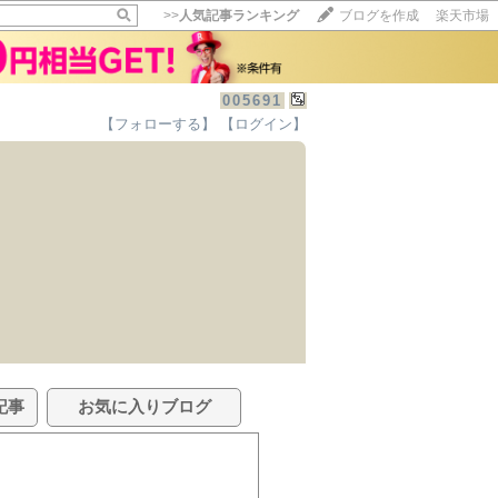
>>
人気記事ランキング
ブログを作成
楽天市場
005691
【フォローする】
【ログイン】
記事
お気に入りブログ