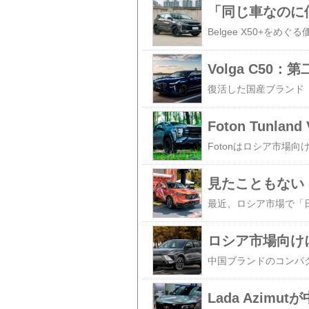
Volga C5
Foton Tun
Lada Azi