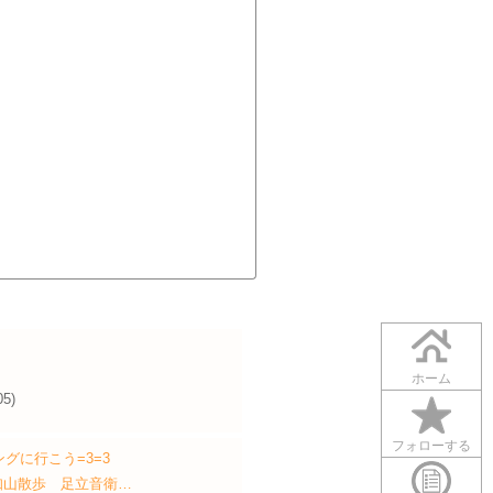
ホーム
05)
フォローする
グに行こう=3=3
福知山散歩 足立音衛…