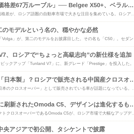
「同じ車なのに価格差67万ルーブル」── Belgee X50+、ベラルーシでは“かなり現実的”な値段だった
Belgee X50+をめぐる価格差が、ロシア語圏の自動車市場で大きな注目を集めている。ロシアではすでに“普通の価格”として受け入れられつつある一方で、隣国ベラルーシでは同じモデルがはるかに安く販売されているため、多くのユーザーが驚きを隠せない状況だ。問題となっているのは、その差額の大きさだ。単なる数万ルーブルレベルではなく、条件次第では約67万ルーブルもの開きが発生している。しかも比較対象となっているのは、まったく別仕様の車両ではない。エンジンもトランスミッションも基本装備もほぼ共通で、“同じ車”と言って差し支えない内容になっている。ベラルーシ市場では、Belgee X50+の価格は6万1900ベラルーシルーブルから設定されている。現在の為替レートで換算すると、およそ164万ロシアルーブル相当となる。さらに、BelgeeまたはGeelyブランドの車両を下取りに出した場合、4000 BYNの追加割引が適用され、最終価格は約154万ルーブル相当まで下がる。つまり、現在のベラルーシでは、新車のクロスオーバーSUVを“ロシア中古車市場に近い感覚”で購入できる計算になる。一方でロシア市場では、同じBelgee X50+のスタート価格は231万9000ルーブルに設定されている。ロシアでもトレードイン制度自体は用意されているが、割引額は約10万ルーブル程度。結果として、最終的な価格差は依然として非常に大きいままとなる。Belgee X50+の詳細なスペックや装備、インテリア構成については、以下のレビュー記事でも確認できる。Belgee X50+のレビューはこちらベラルーシ向けのベースグレード「Comfort」には、LEDヘッドライト、17インチアルミホイール、クライメートコントロール、シートヒーター、クルーズコントロール、リアビューカメラ、パーキングセンサーなど、現代的な装備が一通り揃っている。さらに、安全装備として8つのエアバッグも標準で搭載される。上位仕様としては「Luxury」や「Flagship」も用意されており、装備内容はさらに充実する。大型ディスプレイや追加アシスト機能、内装の質感向上など、価格帯を考えるとかなり競争力の高い内容となっている。ロシア市場では、エントリーグレードは「Active」という名称で販売されている。そのほか、「Style」「Prestige」「Onyx」といった上位グレードもラインナップされており、装備構成自体はベラルーシ仕様と
0：第二のモデルという名の、穏やかな必然
復活した国産ブランド「Volga」が、第二のモデルをお披露目した。その名も「C50」。セダンである。なぜC50なのか？Cは「Car」のC、50は特に深い意味はない——と、筆者は静かに確信している。公開された数枚の写真と、いくつかの技術情報から判断するに、どうやらベース車両はGeely Prefaceであるらしい。Geelyは中国にある企業で、Prefaceはその一車種。そしてVolga
land V7、ロシアで“ちょっと高級志向”の新仕様を追加
Foto
見たこともない「日本製」？ロシアで販売される中国産クロスオ
最近、ロシア市場で「日本のクロスオーバー」として販売されている車が話題になっている。その名もHonda XR-V。名前だけ聞けば、いかにも信頼性と品質に定評のある日本車の一台に思えるだろう。だが少し調べてみると、実に興味深い事実が浮かび上がる。というのも、この車、日本国内ではほとんど知られておらず、多くの日本人にとっては「それ、何？」という存在なのだ。もちろん、Hondaというブランド自体は世界的に知られている。しかし、このXR-Vに関して言えば、中国市場向けに開発・生産されたモデルであり、日本では正式に販売されたことすらない。つまり、日本人が街中で見かけることもなければ、ディーラーで試乗する機会もない車なのだ。それにもかかわらず、ロシアでは堂々と「日本のクロスオーバー」として売られている。実に便利な肩書きである。さらに皮肉なことに、この車について詳しく知ろうとすると、日本語の情報よりも海外サイトの方が充実しているという現実がある。例えば、こちらの詳細レビューを見れば、その仕様や特徴がよく分かるが、日本の公式情報とは微妙に距離がある内容になっているのが印象的だ。では、なぜこのような状況が生まれたのか。答
ロシア市場向けに刷新されたOmoda C5、デザインは進化するもエンジン統一
中国ブランドのコンパクトクロスオーバーであるOmoda C5が、ロシア市場で大幅なアップデートを受けた。外観デザインはより洗練され、インテリアも最新のデジタル環境に対応するなど、表面的には着実な進化を遂げている。しかし、その裏側では重要な変更も行われており、特にパワートレインの見直しは注目に値する。従来モデルでは、1.5リッターターボ（147馬力）に加えて、上位仕様として1.6リッターターボ（150馬力）が設定されていた。このエンジンは主に四輪駆動モデルに搭載され、より高性能なバリエーションとして機能していた。しかし今回の改良で、この1.6リッターエンジンはラインナップから完全に姿を消した。その結果、現在は1.5リッターターボエンジンのみが全グレードに採用されている。前輪駆動と四輪駆動の区別は残されているものの、動力性能の違いはなくなり、モデル構成は大幅に簡素化された。これは生産効率の向上やコスト削減といった観点では合理的な判断といえるが、ユーザーにとっては選択肢の縮小を意味する。さらに興味深いのは四輪駆動モデルの性能だ。新たに7速デュアルクラッチトランスミッションが組み合わされたものの、加速性能はむしろ低下している。0
mutが中央アジアで初公開、タシケントで披露