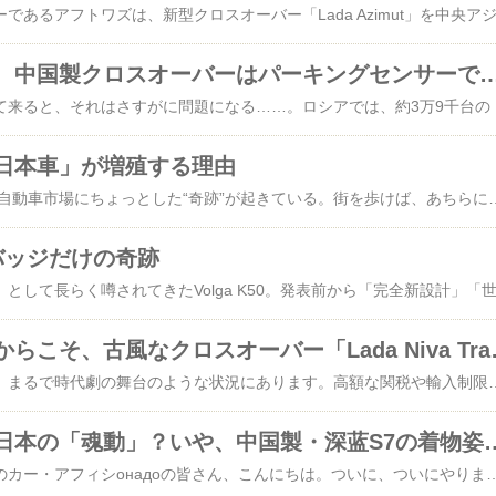
寒いロシアの冬、中国製クロスオーバーはパーキングセンサ
しかし、暑い夏がやって来ると、それはさすがに問題になる……。ロシアでは、約
日本車」が増殖する理由
2026年の春、ロシアの自動車市場にちょっとした“奇跡”が起きている。街を歩けば、あちらにもこちらにも見慣れたシルエット——そう、あの日本の人気クロスオーバー、Mazda CX-5（第2世代）がやたらと目につくのだ。中古市場でも、新車同然の個体でも、とにかくCX-5が爆発的に増えている。まるで桜の開花前線のように、全国へと広がっている。ここまで聞くと、「ああ、日本車の信頼性が再評価されたのか」と納得しそうになる。しかし、話はそう単純ではない。なぜなら、その“日本車”の多くは、どう見ても新しい。そして、妙に供給が安定している。しかも価格も「現実的」だ。ここで勘のいい人は気づく。「それ、本当に日本車ですか？」と。答えは、やや哲学的である。見た目はMazda CX-5。ロゴもMazda CX-5。だが中身は……中国の自動車メーカー、Changanの工場で組み立てられたモデル。つまり、ロシア市場における2026年春のCX-5ブームは、「日本ブランドの中国製クロスオーバー」という、グローバル化の最前線を体現した現象なのだ。ちなみに、このモデルの詳細な仕様や特徴については、こちらのレビューでしっかり確認できる。スペックを見れば、「確かにCX-5だ」と安心する人もいれば、「なるほど、
バッジだけの奇跡
関税高騰の今だからこそ
ロシアの自動車市場は、まるで時代劇の舞台のような状況にあります。高額な関税や輸入制限により、新しいSUVはどんどん手が届きにくくなっています。そんな中、驚くことに、かつての「古風」なクロスオーバー、Lada Niva Travel が再び人気を集めています。まるで、デジタル時代に逆行するかのように、素朴で無骨なデザインが改めて注目されているのです。現代のSUVがどれも高級装備と複雑な電子システムで武装している中、Niva Travel は驚くほどシンプルです。エアコンや豪華なインフォテインメントシステムも最小限、しかしその代わりに頑丈さと走破性は抜群。舗装されていない道路や冬の雪道、泥濘（ぬかるみ）の中でもへこたれない、まさにロシアの荒野仕様と言えるでしょう。皮肉なことに、現代の「豪華な」クロスオーバーは高関税のおかげで手が届かず、かえってこうしたアナクロニズム的なモデルが脚光を浴びています。Lada Niva Travelは、現代の市場の「矛盾」の象徴とも言えます。値段も比較的手頃で、1,4〜1,8百万ルーブルの範囲で購入可能。つまり、財布に優しく、かつ
待ってました、日本の「魂動」？いや、中国製・深蓝S7
ご同輩、そしてロシアのカー・アフィシонадоの皆さん、こんにちは。ついに、ついにやりましたよ。マツダが、いや、マツダと中国長安汽車の合弁会社「長安マツダ」が、新型SUV「マツダEZ-60」の販売を中国本土で開始したそうです。まあ、開始したのは実は去年の9月らしいんですが、今頃になって「新着情報！」みたいに流れてくるあたり、情報網の広さを感じますね。さて、このEZ-60。一見すると、マツダお得意の「魂動（こどう）」デザインを纏った、誰もが認める「日本顔」のクロスオーバーです。しかし、その実態は……ロシアの自動車メディア『Ironhorse.ru』の詳細なレビューによれば、深蓝汽車（ディープランド・オート、Deepal）の「S07」というモデルの着せ替え車だというじゃありませんか。そう、現代の自動車業界における「着物リレー」です。まず中国ブランドのDeepalが優秀なプラットフォーム「EPA1」で車体を製造。そこに、マツダのデザイナーが「よし、じゃあうちの着物を着せてみよう！」と、特徴的なグリルと滑らかなラインを書き加える。するとどうでしょう、中身はほぼ一緒なのに、突然「日本の匠の技」が宿ったように見えるから不思議です。シャーシのセッティングもマツダが担当したらしく、「走る楽しさ」という名の日本酒の香りを、ほんのりと漂わせているのでしょう。まさに「魂動」ならぬ「魂、乗った？」状態です。パワートレインも実に現代的。ピュアEV（258馬力）と、ガソリンエンジンを発電機として使うレンジエクステンダー（同じく258馬力）の2本立て。航続距離はEVで最大480km（WLTC）、レンジエクステンダーなら発電機のおかげで1000km以上と、航続距離不安ともおさらばです。バッテリーだって最新のリン酸鉄リチウム。急速充電は30%から80%までたったの15分。……あれ？ なんか「らしさ」が全部「中国の最新トレンド」に置き換わってない？お値段の方はというと、中国本国では約12万元〜16万元（約240万円〜320万円）という、まさにお手頃プライス。ところが！ この車、どうやらロシアの皆さんにも大人気の模様。Ironhorse.ruの記事を読むと、ロシアでの価格はなんと約500万円〜！ 中国の倍以上です。並行輸入の荒波を乗り越え、シベリア鉄道を渡り、関税やらなんやらをまとって日本風の着物を着た中国SUVは、極寒の地で「高級車」として迎えられているのでしょう。ロシアの自動車ファンは、この「ハイブリッドな出自」をどう思っているのか、非常に気になるところです。「おお、マツダ！ 日本の技術！」と喜んでいるのか、それとも「ん？ なんか見たことあるデザインだな…」と気づいているのか。内外装を見ると、マツダお得意の上品で質感の高いインテリアが広がっています。26.45インチの巨大5Kディスプレイや、23個のスピーカーによるドルビーアトモスサウンドシステムなど、装備は中国