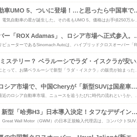
「国産」電気自動車UMO 5、ついに登場！…と思ったら中国
ロシアに新しい「国産」電気自動車の星が誕生した。その名もUMO 5。価格はお手頃250万ルーブル（約460万円）だ。開発にはあのYandexも参加したらしい。…が、よく見るとその正体は中国・広汽集団（GAC）の「Aion Y Plus」（2025年モデル）だった！つまり、ロシアンテイストたっぷりに味付けされた中華EVの登場である。生産を請け負ったのは、モスクワ市民なら誰もが知る由緒正しき「モスクヴィッチ」工場。しかし実態は「ノックダウン方式」（要は組み立てるだけ）。今年は4,000台をノックダウンする野心的な計画だ。いずれは溶接と塗装もやる…かもしれない。最もロシアらしい改造ポイントは、ヤンデックスのお家芸である「アリサ」を搭載したこと。この音声アシスタント、窓の開閉はもちろん、なんと「リモートで車内を暖める」機能付き。寒いロシアの冬にはもってこいだ。また、中国の「ドナー」にはなかったリアシートヒーターを追加したのは、現地化努力の賜物と言えよう。気になるバッテリーは63.2kWhで航続距離は400〜420km。馬力は204馬力。ちょっとした工夫として、中国版のイマイチなポップアップドアハンドルを、普通の引っ手に変えたのも地味にポイントが高
高級クロスオーバー「ROX Adamas」、ロ
ロシアの公式
🤔 盟友
ロシアの自動車ファンにとって、お隣ベラルーシで新型「ラダ・イスクラ」の販売が始まったというニュースは、ちょっとした頭の体操になるかもしれない。ロシア国内では新車価格が上がる一方なのに、同じ車が隣国ではもっとお得に買えるらしい。ベラルーシのショールームには、ロシアと同じ3つのボディタイプ（セダン、ワゴン、SWクロス）が並んでいる。パワートレインもおなじみの1.6リッターエンジン（90馬力または106馬力）で、5速MT、6速MT、または中国製CVTが組み合わせられる。詳細なスペックや装備については Ironhorse.ruのレビュー記事 で確認できる。最も興味深いのは価格設定だ。ベーシックなセダン（90馬力、Life仕様）は、ベラルーシ価格をロシアルーブルに換算すると約114万7千ルーブル。
🚗日本車不在のロシア市場で、中国Cheryが「新型SUVは国産車より頭一つ抜けてる」と豪語！その名もJaecoo
皆さん、こんにちは。最近のロシア自動車市場、ニュースを追うたびに時代の流れというか、価値観の逆転現象みたいなものを感じませんか？なんと今、中国の自動車大手・奇瑞汽車（Chery Automobile）が、ロシア市場に向けて新たなクロスオーバーSUVを投入するそうです。その名も 「Jaecoo J6」。で、そのプロモーションがなかなか挑戦的というか、思わずコーヒーを吹き出しそうになるレベルなんですよ。なんと「このJaecoo J6は、同クラスのどんな日本車よりも“頭一つ抜けて優れている”」 と豪語しているらしいのです。…はい？ 頭一つ抜けてる？ どこの次元で？もちろん、私たち日本人としては反射的に「何を寝ぼけたことを…」と思ってしまいます。ホンダのヴェゼル？ トヨタのヤリスクロス？ はたまたマツダのCXシリーズ？ あらゆるライバルを思い浮かべながら、その「頭一つ分の差」の根拠を想像してしまいます。でも、ここで我々は冷静にならなければいけません。なぜなら、今のロシア市場には、それらの日本車が公式にはほとんど存在しないからです。そうです。Jaecooのこの強気な発言は、いわば「いない相手にケンカを売る」という、ある種のヤケクソにも似た、または誰も反論できないことを利用した、極めて戦略的なマーケティングと言えるでしょう。まるで、自分より大きな相手が全員休憩中だからといって、広場の真ん中で「俺が一番強い！」と叫んでいるようなものです。🤔 では実際のJaecoo J6はどんなクルマなのか？ロシアの自動車メディアによると、このJaecoo J6、ロシア市場専用に色々と手を加えているらしいですね。ベースはCheryのモジュラープラットフォーム「T1X」を使用。サスペンションは前マクファーソンストラット、後ろはマルチリンクと、形式だけ見ればなかなか本格的です。パワートレインは2種類。まずは1.5リッターターボ（147馬力）に6速DCT、そして前輪駆動。そして後から登場するであろう上位モデルは、1.6リッターターボ（150馬力）に7速DCT、そしてなんと四輪駆動も設定される予定だとか。価
Чтение Чтение 新型「哈弗H3」日本導入決定！タフなデザインと最新装備で2026年
中国の自動車メーカー、Great Wall Motor（GWM）の日本正規輸入代理店は、コンパクトSUV「哈弗（ハヴァル）H3」の2026年モデルを発表し、予約受注を開始した。本モデルは、力強いデザインと実用性を両立させたモデルとして知られるH3に、最新の技術と快適装備を追加した大幅改良版となる。主な改良点は、力強いデザインの進化と、快適装備の拡充だ。外観は、SUVとしての存在感をさらに強調するフロントグリルと、機能性を高めたリアゲートが特徴。特にリア周りは、ナンバープレートの位置をバンパーからテールゲートに移動させるとともに、リアガラスを大型化。視認性を高めるリアワイパーを全車に標準装備した。また、4WDモデルにはブラックのフロントグリルを採用し、よりアグレッシブな印象を与える。内装では、後席の快適性が大幅に向上した。待望のセンターアームレスト（2個のカップホルダー付き）を新たに標準装備。さらに、上級グレードの「Premium」と「Tech Plus」では、ラゲッジルー