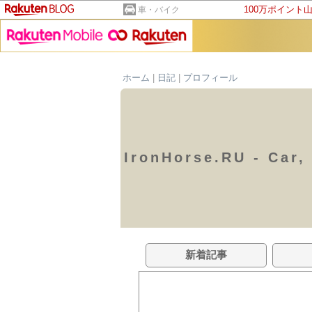
100万ポイント
車・バイク
ホーム
|
日記
|
プロフィール
IronHorse.RU - Car,
新着記事