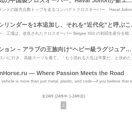
ロシアで最も人気の中国製クロスオーバー、Haval Jolionが新エ
ロシア市場
「ベルジー」で
ベラルーシの「ベルジー」工場は、改良されたクロスオーバー Belgee X50 の初回生産分を晴れて完成させた。生産台数は20台。最大のニュースは、これまでの3気筒に代わり、4気筒エンジンを搭載したことだ。これでクルマは正式に「一人前」になったと言えそうだ。この成果について、工場の経営陣はベラルーシ大統領アレクサンドル・ルカシェンコに直接報告したと、BELTAが伝えている。ロシア市場におけるBelgeeの最人気モデル（「アフトスタット」のデータによる）であるX50の更新については、1月の時点ですでに話題になっていた。当時は、新エンジンと電子制御の改良が予告されていたが、結果としてX50はアダプティブ・クルーズコントロールを獲得し、名称も X50+ に変更された。この「プラス」は、おそらく増えたシリンダー分だろう。この節目を記念して、工場の従業員たちはルカシェンコ大統領にX50+の引換証明書を贈呈した。しかし大統領は、自分で乗るつもりはないとすぐに明言し、誰かに譲ると語った。「個人的に私に贈られたものは、すべて人々に回すことにしている」と説明している。記者団が、更新されたX50+がロシア市場にいつ登場するのかを尋ねたところ、Belgeeの現地法人は極めて慎重な回答に終始した。「現時点ではコメントできません」。ただし、2025年に更新された上位モデルX70の例を見る限り、あまり長く待たされることはなさそうだ。現時点でロシアで販売されているのは従来型のBelgee X50で、実質的にはベラルーシ生産のGeely Coolrayである。搭載されるのは150馬力の1.5リ
ロイヤルエディション – アラブの王族向け“ヘビー級ラグジュアリー”：ROX ADAMAS
Adamasは、​ROX 01​がスパに行き、高級スーツを着て、「もう揺れる人生は卒業だ」と決めた姿です。サスペンションは金属からエアへ、レザ
onHorse.ru — Where Passion Meets the Road
全24件 (24件中 1-24件目)
1