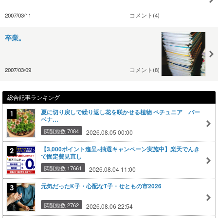
2007/03/11
コメント(4)
卒業。
2007/03/09
コメント(8)
総合記事ランキング
夏に切り戻しで繰り返し花を咲かせる植物 ペチュニア バー
ベナ…
閲覧総数 7084
2026.08.05 00:00
【3,000ポイント進呈×抽選キャンペーン実施中】楽天でんき
で固定費見直し
閲覧総数 17661
2026.08.04 11:00
元気だったK子・心配なT子・せともの市2026
閲覧総数 2762
2026.08.06 22:54