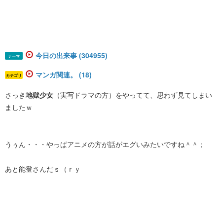
今日の出来事 (304955)
テーマ
マンガ関連。 (18)
カテゴリ
さっき
地獄少女
（実写ドラマの方）をやってて、思わず見てしまい
ましたｗ
うぅん・・・やっぱアニメの方が話がエグいみたいですね＾＾；
あと能登さんだｓ（ｒｙ