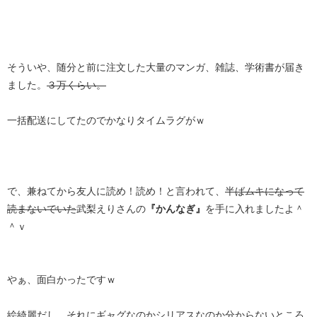
そういや、随分と前に注文した大量のマンガ、雑誌、学術書が届き
ました。
３万くらい。
一括配送にしてたのでかなりタイムラグがｗ
で、兼ねてから友人に読め！読め！と言われて、
半ばムキになって
読まないでいた
武梨えりさんの
『かんなぎ』
を手に入れましたよ＾
＾ｖ
やぁ、面白かったですｗ
絵綺麗だし、それにギャグなのかシリアスなのか分からないところ