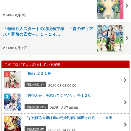
2026年06月03日
『領民０人スタートの辺境領主様 ～青のディア
スと蒼角の乙女～』１～１４…
2026年06月02日
このブログでよく読まれている記事
『liar』全２１巻
閲覧総数 17
2026.08.08 00:00
『陛下わたしを忘れてください』全１２話
閲覧総数 325
2025.12.27 00:00
『ずたぼろ令嬢は姉の元婚約者に溺愛される』１～９巻
閲覧総数 42
2025.09.14 00:00