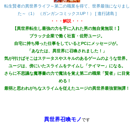
転生賢者の異世界ライフ～第二の職業を得て、世界最強になりまし
た～（1） （ガンガンコミックスUP！） [ 進行諸島 ]
・・・解説・・・
【異世界転生し最強の力を手に入れた男の無自覚無双！】
ブラック企業で働く社畜・佐野ユージ。
自宅に持ち帰った仕事をしているとPCにメッセージが。
「あなたは、異世界に召喚されました！」
気が付けばそこはステータスやスキルのあるゲームのような世界。
ユージは、傍にいたスライムをテイムし「テイマー」になる。
さらに不思議な魔導書の力で魔法を覚え第二の職業「賢者」に目覚
める！
最弱と思われがちなスライムを従えたユージの異世界最強冒険譚！
異世界召喚モノ
です