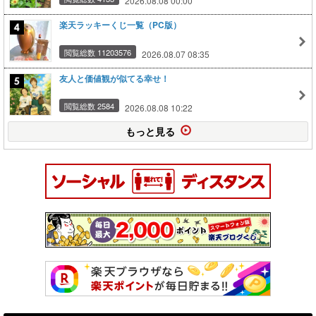
2026.08.08 00:00
楽天ラッキーくじ一覧（PC版）
閲覧総数 11203576
2026.08.07 08:35
友人と価値観が似てる幸せ！
閲覧総数 2584
2026.08.08 10:22
もっと見る