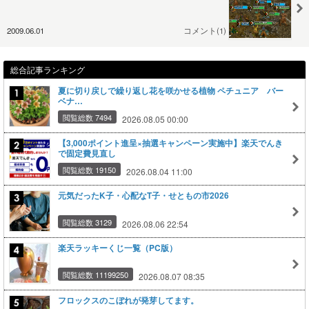
2009.06.01
コメント(1)
総合記事ランキング
夏に切り戻しで繰り返し花を咲かせる植物 ペチュニア バー
ベナ…
閲覧総数 7494
2026.08.05 00:00
【3,000ポイント進呈×抽選キャンペーン実施中】楽天でんき
で固定費見直し
閲覧総数 19150
2026.08.04 11:00
元気だったK子・心配なT子・せともの市2026
閲覧総数 3129
2026.08.06 22:54
楽天ラッキーくじ一覧（PC版）
閲覧総数 11199250
2026.08.07 08:35
フロックスのこぼれが発芽してます。