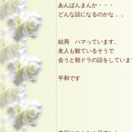
あんぱんまんか・・・
どんな話になるのかな，，
結局 ハマっています。
友人も観ているそうで
会うと朝ドラの話をしていま
平和です