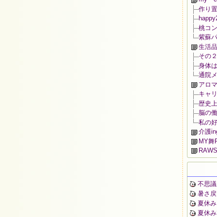
作り
happy
桃コ
紫蘇
生活
その
身体
通院メ
アロマ
キャ
歴史
脳の
私の
介護i
MY舞R
RAWS
不思議
暑さ戻
夏休み
夏休み