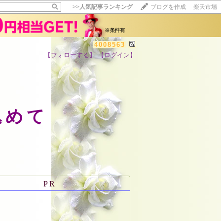
>>
人気記事ランキング
ブログを作成
楽天市場
4008563
【フォローする】
【ログイン】
【毎日開催】
15記事にいいね！で1ポイント
10秒滞在
いいね!
--
/
--
を込めて
PR