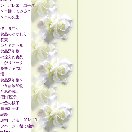
メン・バレエ 息子達
メンコ踊ってみる？
メンコの先生
２
基礎：食生活
と食品のかかわり
栄養素
ミンとミネラル
い食品添加物
るの控えた食品
！にがりブック
を整える”気”
生活
な食品添加物２
たい食品添加物
癌と私の戦い
/西洋医学
後の父の様子
筋腫摘出手術
の記録
加物 メモ 2014,10
ーツページ 後で編集
oking