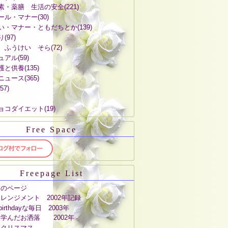
素・薬膳 生活の安全
(221)
ール・マナー
(30)
い・マナー・ともだちとか
(139)
り
(97)
 ふうけい そら
(72)
ュアル
(59)
護と供養
(135)
ニュース
(365)
(57)
ョコダイエット
(19)
Free Space
Freepage List
しのページ
レンジメント 2002年記録
ybirthdayな毎日 2003年
学んだお洒落 2002年
中クリスマス