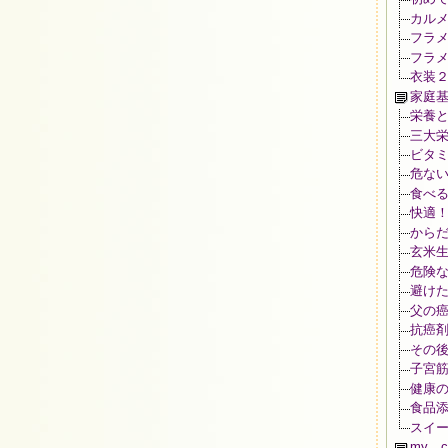
カル
フラ
フラ
衣装
家庭
栄養
三大
ビタ
危な
食べ
快適
からだ
玄米
危険
避け
父の
抗癌剤
その
子宮
健康
食品添
スイ
my co