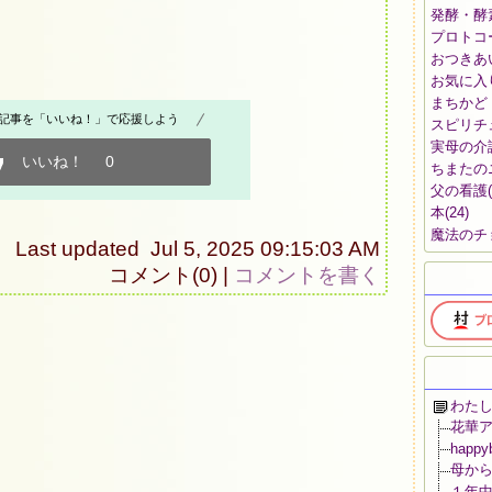
発酵・酵
プロトコ
おつきあ
お気に入
まちかど
記事を「いいね！」で応援しよう
スピリチ
実母の介
いいね！
0
ちまたの
父の看護
本
(24)
魔法のチ
Last updated Jul 5, 2025 09:15:03 AM
コメント(0) |
コメントを書く
わた
花華ア
happ
母から
１年