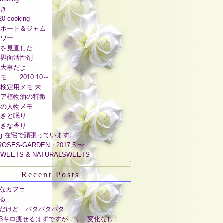
置き
20-cooking
ンポート＆ジャム
パワー
品を見直した
２界面活性剤
は大事だよ
モ 2010.10～
検定用メモ 未
リア植物油の特徴
上の人物メモ
働きと眠り
好きな香り
ng 在宅で頑張っています。
OSES-GARDEN・2017,5,〜
WEETS & NATURALSWEETS
Recent Posts
なカフェ
る
だけど バタバタバタ
3キロ痩せるはずですが，，，変化なし！