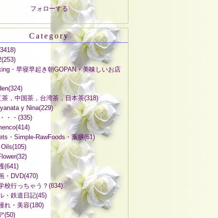
フォローする
Category
(3418)
2
(253)
oking・早寝早起き朝GOPAN・美味しいお店
den
(324)
A 紅茶，中国茶，台湾茶，日本茶
(318)
anata y Nina
(229)
・・・・・
(335)
enco
(414)
ets・Simple-RawFoods・薬膳
(61)
 Oils
(105)
 Flower
(32)
護
(641)
画・DVD
(470)
学校行っちゃう？
(834)
ル・鉄道日記
(45)
憧れ・美容
(180)
ア
(50)