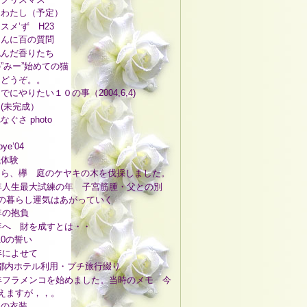
とわたし（予定）
スメ’ず H23
さんに百の質問
包んだ香りたち
”みー”始めての猫
をどうぞ。。
でにやりたい１０の事（2004,6,4)
(未完成）
ぐさ photo
bye’04
議体験
なら、欅 庭のケヤキの木を伐採しました。
6年人生最大試練の年 子宮筋腫・父との別
の暮らし運気はあがっていく
7年の抱負
9年へ 財を成すとは・・
 10の誓い
1年によせて
4,都内ホテル利用・プチ旅行綴り
2年フラメンコを始めました。当時のメモ 今
えますが，，。
ての衣装