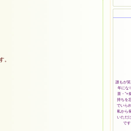
す。
誰もが笑顔に
年にな
茶・”+
持ちを
でいら
私から
いただ
です。