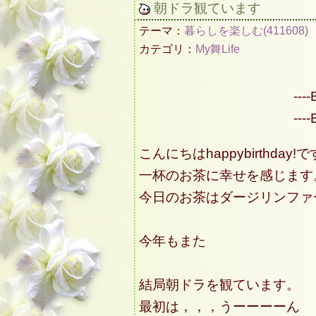
朝ドラ観ています
テーマ：
暮らしを楽しむ(411608)
カテゴリ：
My舞Life
----
----
こんにちはhappybirthday!
一杯のお茶に幸せを感じます
今日のお茶はダージリンファ
今年もまた
結局朝ドラを観ています。
最初は，，，うーーーーん