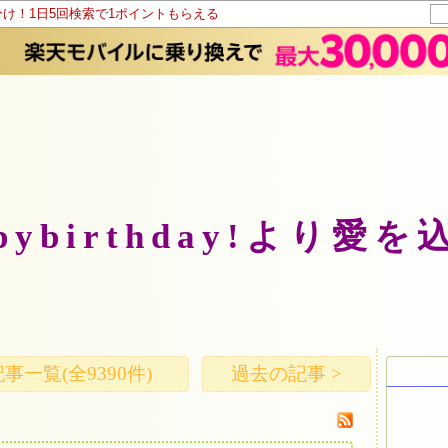
分け！1日5回検索で1ポイントもらえる
pybirthday!より愛
事一覧(全9390件)
過去の記事 >