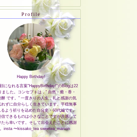
Profile
Happy Birthday!
なれる言葉"HappyBirthday!"のBlogは22
りました。コンセプトは，” 自然・癒・香・
発酵 です。” 一度きりの人生，礼と感謝の気
忘れずに自分らしく生きています。平穏無事
れるよう祈りを込めた自分史・60代編です。
発信できるものは小さなことですが共感して
けたら幸いです。そして出会えたことに感謝
insta 〜kissako_tea sweetea_maman