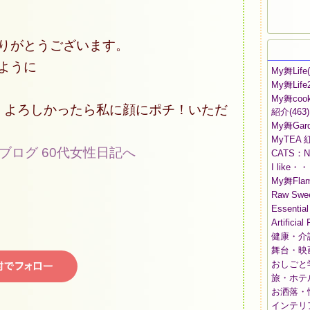
りがとうございます。
ように
My舞Life
My舞Life
My舞co
。よろしかったら私に顔にポチ！いただ
紹介
(463)
My舞Gar
MyTE
CATS：Ny
I like
My舞Flam
Raw Swe
Essential
Artificial
健康・介
舞台・映
おしごと
旅・ホテ
お洒落・
インテリ