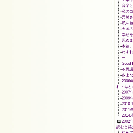
音楽
私のコ
元姉
私を
天国の
幸せ
死ぬま
本箱、
わすれな
ー
Good 
不思
さよ
200
れ・母と
200
200
2010
201
201
200
読むと笑
初め