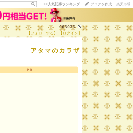
>>
人気記事ランキング
ブログを作成
楽天市場
063033
【フォローする】
【ログイン】
【毎日開催】
15記事にいいね！で1ポイント
アタマのカラザ
10秒滞在
いいね!
--
/
--
PR