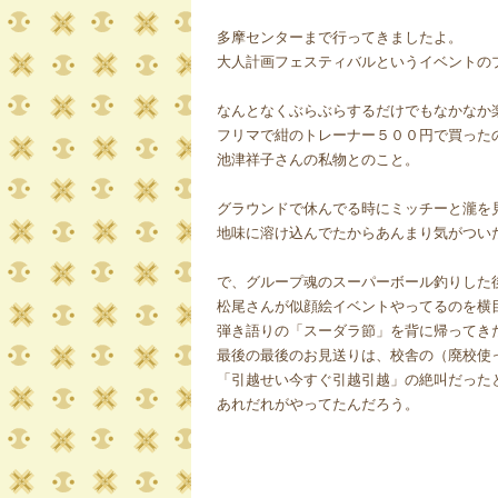
多摩センターまで行ってきましたよ。
大人計画フェスティバルというイベントの
なんとなくぶらぶらするだけでもなかなか
フリマで紺のトレーナー５００円で買った
池津祥子さんの私物とのこと。
グラウンドで休んでる時にミッチーと瀧を
地味に溶け込んでたからあんまり気がつい
で、グループ魂のスーパーボール釣りした
松尾さんが似顔絵イベントやってるのを横
弾き語りの「スーダラ節」を背に帰ってき
最後の最後のお見送りは、校舎の（廃校使
「引越せい今すぐ引越引越」の絶叫だった
あれだれがやってたんだろう。