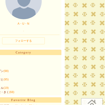
A・U・N
.
フォローする
Category
ブン
(98)
)
ごと
(95)
トル
(19)
む・きく
(68)
Favorite Blog