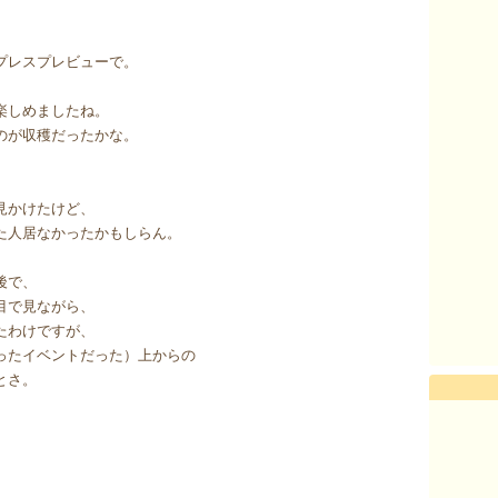
プレスプレビューで。
楽しめましたね。
のが収穫だったかな。
見かけたけど、
た人居なかったかもしらん。
後で、
目で見ながら、
たわけですが、
ったイベントだった）上からの
とさ。