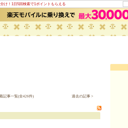
山分け！1日5回検索で1ポイントもらえる
着記事一覧(全426件)
過去の記事 >