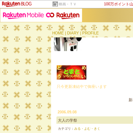
100万ポイント
映画・ＴＶ
HOME
|
DIARY
|
PROFILE
只今更新凍結中で御座います
新
2006.09.08
大人の学祭
カテゴリ：
みる・よむ・きく