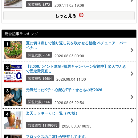
閲覧総数 1872
2007.11.02 19:06
もっと見る
総合記事ランキング
夏に切り戻しで繰り返し花を咲かせる植物 ペチュニア バー
ベナ…
閲覧総数 7556
2026.08.05 00:00
【3,000ポイント進呈×抽選キャンペーン実施中】楽天でんき
で固定費見直し
閲覧総数 19604
2026.08.04 11:00
元気だったK子・心配なT子・せともの市2026
閲覧総数 3266
2026.08.06 22:54
楽天ラッキーくじ一覧（PC版）
閲覧総数 11199678
2026.08.07 08:35
フロックスのこぼれが発芽してます。