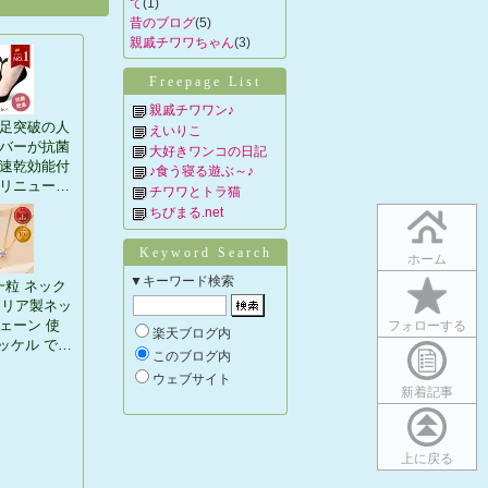
て
(1)
昔のブログ
(5)
親戚チワワちゃん
(3)
Freepage List
親戚チワワン♪
万足突破の人
えいりこ
バーが抗菌
大好きワンコの日記
速乾効能付
♪食う寝る遊ぶ～♪
リニュー…
チワワとトラ猫
ちびまる.net
Keyword Search
ホーム
▼キーワード検索
一粒 ネック
タリア製ネッ
ェーン 使
フォローする
楽天ブログ内
ッケル で…
このブログ内
ウェブサイト
新着記事
上に戻る