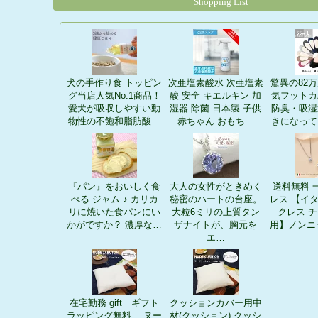
Shopping List
犬の手作り食 トッピン
次亜塩素酸水 次亜塩素
驚異の82
グ当店人気No.1商品！
酸 安全 キエルキン 加
気フットカ
愛犬が吸収しやすい動
湿器 除菌 日本製 子供
防臭・吸湿
物性の不飽和脂肪酸…
赤ちゃん おもち…
きになって
『パン』をおいしく食
大人の女性がときめく
送料無料 
べる ジャム ♪ カリカ
秘密のハートの台座。
レス 【イ
リに焼いた食パンにい
大粒6ミリの上質タン
クレス チ
かがですか？ 濃厚な…
ザナイトが、胸元を
用】ノンニ
エ…
在宅勤務 gift ギフト
クッションカバー用中
ラッピング無料 ヌー
材(クッション) クッシ