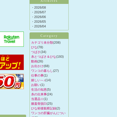
Archives
・2026/08
・2026/07
・2026/06
・2026/05
・2026/04
Category
カテゴリ未分類
(208)
ひな
(78)
つばさ
(34)
糸とつばさ＆ひな
(193)
動画
(26)
お出かけ
(68)
ワンコの暮らし
(27)
仕事の事
(1)
嬉しい～♪
(14)
お願い
(1)
生活の知恵
(5)
糸の出来事
(24)
当選品☆
(1)
膝蓋骨脱臼
(25)
ひな術後観察記録
(2)
ワンコの肝臓がんについ