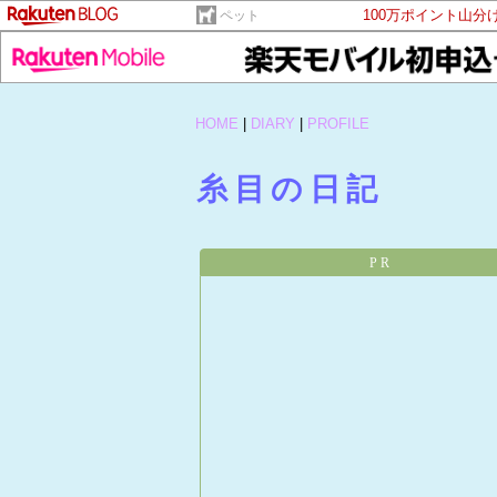
100万ポイント山分
ペット
HOME
|
DIARY
|
PROFILE
糸目の日記
PR