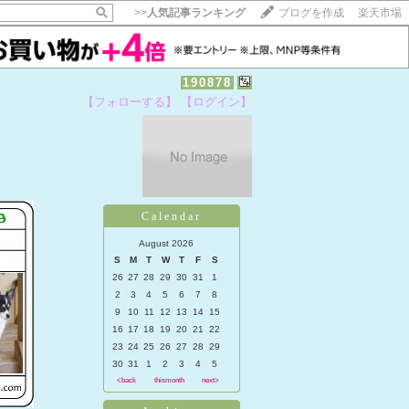
>>
人気記事ランキング
ブログを作成
楽天市場
190878
【フォローする】
【ログイン】
【毎日開催】
15記事にいいね！で1ポイント
10秒滞在
いいね!
--
/
--
Calendar
August 2026
S
M
T
W
T
F
S
26
27
28
29
30
31
1
2
3
4
5
6
7
8
9
10
11
12
13
14
15
16
17
18
19
20
21
22
23
24
25
26
27
28
29
30
31
1
2
3
4
5
<back
thismonth
next>