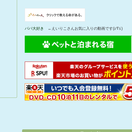
パパ大好き
←えいりこさんお気に入りの動画です(≧∇≦)