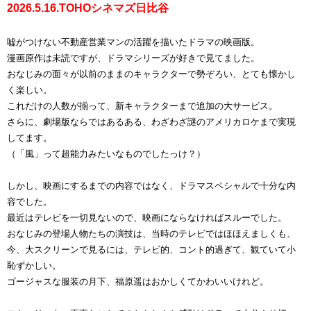
2026.5.16.TOHOシネマズ日比谷
嘘がつけない不動産営業マンの活躍を描いたドラマの映画版。
漫画原作は未読ですが、ドラマシリーズが好きで見てました。
おなじみの面々が以前のままのキャラクターで勢ぞろい、とても懐かし
く楽しい。
これだけの人数が揃って、新キャラクターまで追加の大サービス。
さらに、劇場版ならではあるある、わざわざ謎のアメリカロケまで実現
してます。
（
「風」って超能力みたいなものでしたっけ？
）
しかし、映画にするまでの内容ではなく、ドラマスペシャルで十分な内
容でした。
最近はテレビを一切見ないので、映画にならなければスルーでした。
おなじみの登場人物たちの演技は、当時のテレビではほほえましくも、
今、大スクリーンで見るには、テレビ的、コント的過ぎて、観ていて小
恥ずかしい。
ゴージャスな服装の月下、福原遥はおかしくてかわいいけれど。