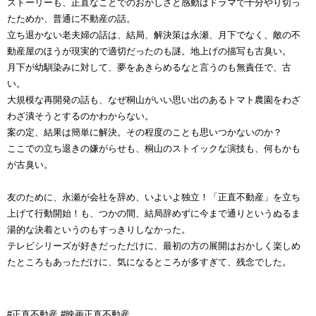
ストーリーも、正直なことでのおかしさと感動はドラマで十分やり切っ
たためか、普通に不動産の話。
立ち退かない老夫婦の話は、結局、解決策は永瀬、
月下でなく、
敵の不
動産屋のほうが現実的で適切だったのも謎。
地上げの描写も古臭い。
月下が幼馴染みに対して、夢をあきらめるなと言うのも無責任で、古
い。
大規模な再開発の話も、なぜ桐山がいい思い出のあるトマト農園をわざ
わざ潰そうとするのかわからない。
案の定、結果は簡単に解決。その程度のことも思いつかないのか？
ここでの立ち退きの嫌がらせも、桐山のストイックな演技も、何もかも
が古臭い。
友のために、永瀬が会社を辞め、いよいよ独立！「正直不動産」を立ち
上げて行動開始！も、つかの間、結局辞めずに今まで通りというぬるま
湯的な決着というのもすっきりしなかった。
テレビシリーズが好きだっただけに、最初の方の展開はおかしく楽しめ
たところもあっただけに、気になるところが多すぎて、残念でした。
#正直不動産 #映画正直不動産