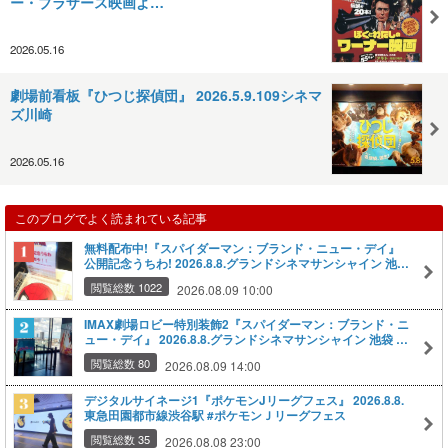
ー・ブラザース映画よ…
2026.05.16
劇場前看板『ひつじ探偵団』 2026.5.9.109シネマ
ズ川崎
2026.05.16
このブログでよく読まれている記事
無料配布中! 『スパイダーマン：ブランド・ニュー・デイ』
公開記念うちわ! 2026.8.8.グランドシネマサンシャイン 池袋
#スパイダーマン #ブランドニューデイ
閲覧総数 1022
2026.08.09 10:00
IMAX劇場ロビー特別装飾2『スパイダーマン：ブランド・ニ
ュー・デイ』 2026.8.8.グランドシネマサンシャイン 池袋 #
スパイダーマン #ブランドニューデイ
閲覧総数 80
2026.08.09 14:00
デジタルサイネージ1『ポケモンJリーグフェス』 2026.8.8.
東急田園都市線渋谷駅 #ポケモンＪリーグフェス
閲覧総数 35
2026.08.08 23:00