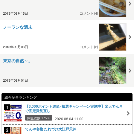
2013年09月15日
コメント(4)
ノーランな週末
2013年09月08日
コメント(2)
東京の自然～。
2013年09月01日
総合記事ランキング
【3,000ポイント進呈×抽選キャンペーン実施中】楽天でんき
で固定費見直し
閲覧総数 17563
2026.08.04 11:00
てんや名物 たれづけ大江戸天丼