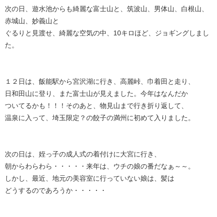
次の日、遊水池からも綺麗な富士山と、筑波山、男体山、白根山、
赤城山、妙義山と
ぐるりと見渡せ、綺麗な空気の中、10キロほど、ジョギングしまし
た。
１２日は、飯能駅から宮沢湖に行き、高麗峠、巾着田と走り、
日和田山に登り、また富士山が見えました。今年はなんだか
ついてるかも！！！そのあと、物見山まで行き折り返して、
温泉に入って、埼玉限定？の餃子の満州に初めて入りました。
次の日は、姪っ子の成人式の着付けに大宮に行き、
朝からわらわら・・・・・来年は、ウチの娘の番だなぁ～～。
しかし、最近、地元の美容室に行っていない娘は、髪は
どうするのであろうか・・・・・