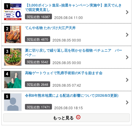
【3,000ポイント進呈×抽選キャンペーン実施中】楽天でんき
で固定費見直し
閲覧総数 16387
2026.08.04 11:00
てんや名物 たれづけ大江戸天丼
閲覧総数 4870
2026.08.05 00:00
夏に切り戻しで繰り返し花を咲かせる植物 ペチュニア バー
ベナ…
閲覧総数 5542
2026.08.05 00:00
高輪ゲートウェイで乳癌手術前のK子を励ます会
閲覧総数 2648
2026.08.05 07:42
令和8年熊本地震による配送の影響について(2026/8/3更新)
閲覧総数 17471
2026.08.03 18:15
もっと見る