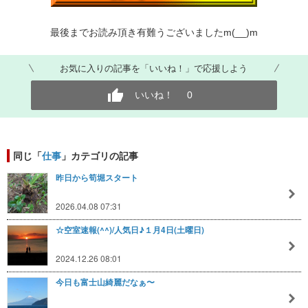
最後までお読み頂き有難うございましたm(__)m
お気に入りの記事を「いいね！」で応援しよう
いいね！
0
同じ「
仕事
」カテゴリの記事
昨日から筍堀スタート
2026.04.08 07:31
☆空室速報(^^)/人気日♪１月4日(土曜日)
2024.12.26 08:01
今日も富士山綺麗だなぁ〜