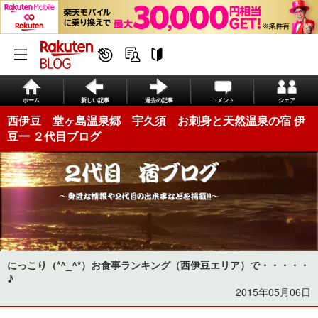
ホーム
新しい記事
過去の記事
コメント
シェア
西伊豆 堂ヶ島温泉郷 宇久須 お刺身と天然温泉の宿 伊
豆一 ２代目ブログ
にっこり（*^_^*）お食事ランキング（西伊豆エリア）で・・・・・
♪
2015年05月06日