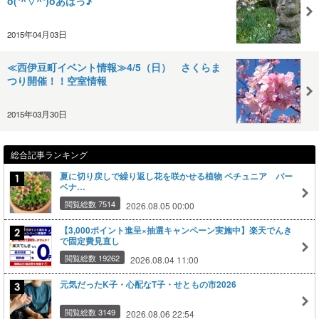
o(*^▽^*)oあはっ♪
2015年04月03日
≪西伊豆町イベント情報≫4/5（日） さくらま
つり開催！！空室情報
2015年03月30日
総合記事ランキング
夏に切り戻しで繰り返し花を咲かせる植物 ペチュニア バー
ベナ…
閲覧総数 7514
2026.08.05 00:00
【3,000ポイント進呈×抽選キャンペーン実施中】楽天でんき
で固定費見直し
閲覧総数 19262
2026.08.04 11:00
元気だったK子・心配なT子・せともの市2026
閲覧総数 3149
2026.08.06 22:54