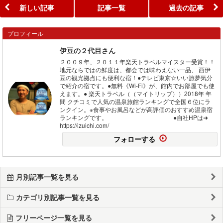
新しい記事
記事一覧
過去の記事
プロフィール
伊豆の２代目さん
２００９年、２０１１年楽天トラベルマイスター受賞！！
地元ならではの鮮度は、都会では味わえない一品、 西伊
豆の観光拠点にも便利な宿！●テレビ東京☆いい旅夢気分
で紹介の宿です。●無料《Wi-Fi》が、館内でお部屋でも使
えます。● 楽天トラベル（（マイトリップ））2018年 年
間 クチコミで人気の温泉旅館ランキングで全国６位にラ
ンクイン。※食事やお風呂などが高評価のおすすめ温泉宿
ランキングです。 ●自社HPは➜
https://izuichi.com/
フォローする
月別記事一覧を見る
カテゴリ別記事一覧を見る
フリーページ一覧を見る