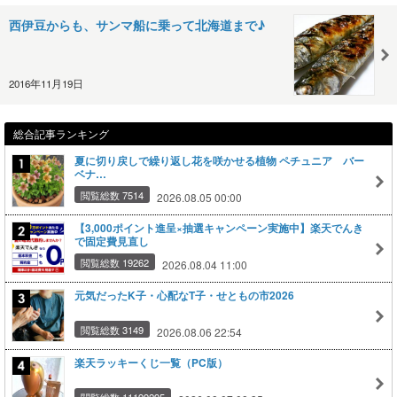
西伊豆からも、サンマ船に乗って北海道まで♪
2016年11月19日
総合記事ランキング
夏に切り戻しで繰り返し花を咲かせる植物 ペチュニア バー
ベナ…
閲覧総数 7514
2026.08.05 00:00
【3,000ポイント進呈×抽選キャンペーン実施中】楽天でんき
で固定費見直し
閲覧総数 19262
2026.08.04 11:00
元気だったK子・心配なT子・せともの市2026
閲覧総数 3149
2026.08.06 22:54
楽天ラッキーくじ一覧（PC版）