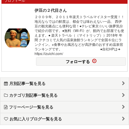
プロフィール
伊豆の２代目さん
２００９年、２０１１年楽天トラベルマイスター受賞！！
地元ならではの鮮度は、都会では味わえない一品、 西伊
豆の観光拠点にも便利な宿！●テレビ東京☆いい旅夢気分
で紹介の宿です。●無料《Wi-Fi》が、館内でお部屋でも使
えます。● 楽天トラベル（（マイトリップ））2018年 年
間 クチコミで人気の温泉旅館ランキングで全国６位にラ
ンクイン。※食事やお風呂などが高評価のおすすめ温泉宿
ランキングです。 ●自社HPは➜
https://izuichi.com/
フォローする
月別記事一覧を見る
カテゴリ別記事一覧を見る
フリーページ一覧を見る
お気に入りブログ一覧を見る