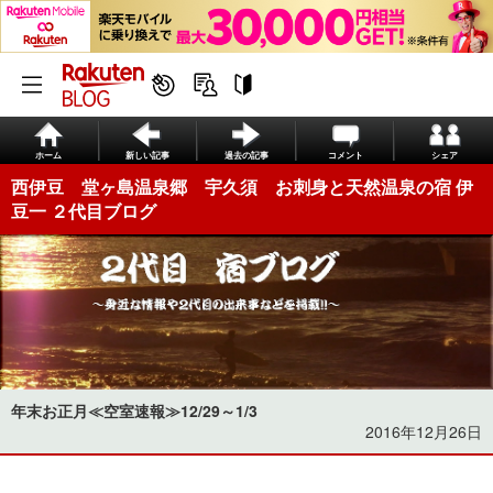
ホーム
新しい記事
過去の記事
コメント
シェア
西伊豆 堂ヶ島温泉郷 宇久須 お刺身と天然温泉の宿 伊
豆一 ２代目ブログ
年末お正月≪空室速報≫12/29～1/3
2016年12月26日