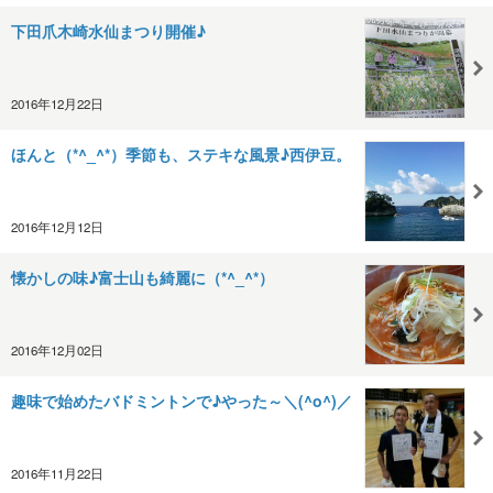
下田爪木崎水仙まつり開催♪
2016年12月22日
ほんと（*^_^*）季節も、ステキな風景♪西伊豆。
2016年12月12日
懐かしの味♪富士山も綺麗に（*^_^*）
2016年12月02日
趣味で始めたバドミントンで♪やった～＼(^o^)／
2016年11月22日