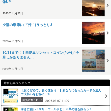
像UP
2020年11月26日
夕陽の季節に( *´艸｀)うっとり♪
2020年10月27日
10/31まで！！西伊豆サンセットコイン(^o^)／今
月しかありません…
2020年10月16日
総合記事ランキング
【賢く貯めて、賢く使おう！】あなたに合ったカードを選ん
で支払いをお得に！✨
閲覧総数 14167
2026.08.07 11:00
暑さに強い！マリーゴールドと日々草の種を採ろう！