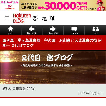
ホーム
新しい記事
過去の記事
コメント
シェア
西伊豆 堂ヶ島温泉郷 宇久須 お刺身と天然温泉の宿 伊
豆一 ２代目ブログ
嬉しいご報告を(#^^#)
2021年02月25日