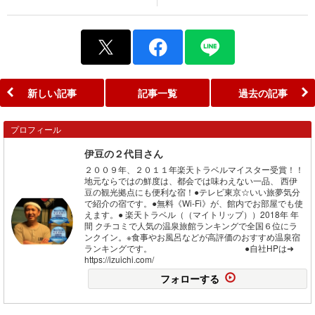
新しい記事
記事一覧
過去の記事
プロフィール
伊豆の２代目さん
２００９年、２０１１年楽天トラベルマイスター受賞！！
地元ならではの鮮度は、都会では味わえない一品、 西伊
豆の観光拠点にも便利な宿！●テレビ東京☆いい旅夢気分
で紹介の宿です。●無料《Wi-Fi》が、館内でお部屋でも使
えます。● 楽天トラベル（（マイトリップ））2018年 年
間 クチコミで人気の温泉旅館ランキングで全国６位にラ
ンクイン。※食事やお風呂などが高評価のおすすめ温泉宿
ランキングです。 ●自社HPは➜
https://izuichi.com/
フォローする