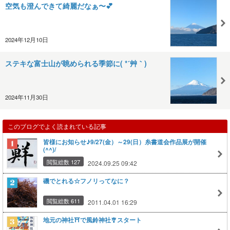
空気も澄んできて綺麗だなぁ〜💕
2024年12月10日
ステキな富士山が眺められる季節に( *´艸｀)
2024年11月30日
このブログでよく読まれている記事
皆様にお知らせ♪9/27(金）～29(日）糸書道会作品展が開催
(^^)/
閲覧総数 127
2024.09.25 09:42
磯でとれる☆フノリってなに？
閲覧総数 611
2011.04.01 16:29
地元の神社⛩️で風鈴神社🎐スタート