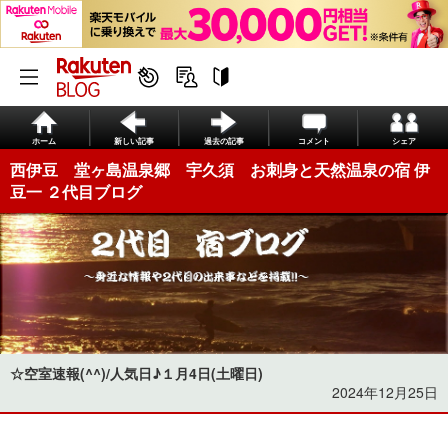
ホーム
新しい記事
過去の記事
コメント
シェア
西伊豆 堂ヶ島温泉郷 宇久須 お刺身と天然温泉の宿 伊
豆一 ２代目ブログ
☆空室速報(^^)/人気日♪１月4日(土曜日)
2024年12月25日