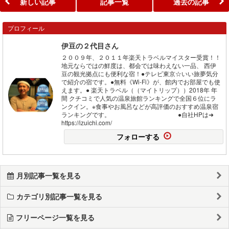
新しい記事
記事一覧
過去の記事
プロフィール
伊豆の２代目さん
２００９年、２０１１年楽天トラベルマイスター受賞！！
地元ならではの鮮度は、都会では味わえない一品、 西伊
豆の観光拠点にも便利な宿！●テレビ東京☆いい旅夢気分
で紹介の宿です。●無料《Wi-Fi》が、館内でお部屋でも使
えます。● 楽天トラベル（（マイトリップ））2018年 年
間 クチコミで人気の温泉旅館ランキングで全国６位にラ
ンクイン。※食事やお風呂などが高評価のおすすめ温泉宿
ランキングです。 ●自社HPは➜
https://izuichi.com/
フォローする
月別記事一覧を見る
カテゴリ別記事一覧を見る
フリーページ一覧を見る