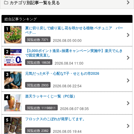
カテゴリ別記事一覧を見る
総合記事ランキング
夏に切り戻しで繰り返し花を咲かせる植物 ペチュニア バー
ベナ…
閲覧総数 7371
2026.08.05 00:00
【3,000ポイント進呈×抽選キャンペーン実施中】楽天でんき
で固定費見直し
閲覧総数 18638
2026.08.04 11:00
元気だったK子・心配なT子・せともの市2026
閲覧総数 2933
2026.08.06 22:54
楽天ラッキーくじ一覧（PC版）
閲覧総数 11198811
2026.08.07 08:35
フロックスのこぼれが発芽してます。
閲覧総数 2382
2026.08.05 19:44