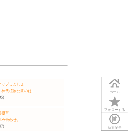
アップしましょ
、神代植物公園のは…
ホーム
35)
フォローする
宿根草
詰め合わせ。
47)
新着記事