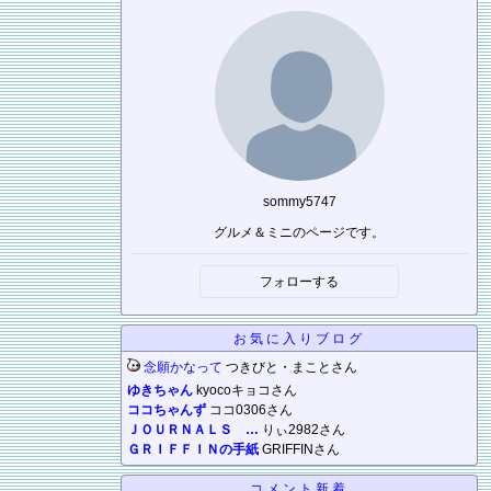
sommy5747
グルメ＆ミニのページです。
フォローする
お気に入りブログ
念願かなって
つきびと・まことさん
ゆきちゃん
kyocoキョコさん
ココちゃんず
ココ0306さん
ＪＯＵＲＮＡＬＳ …
りぃ2982さん
ＧＲＩＦＦＩＮの手紙
GRIFFINさん
コメント新着