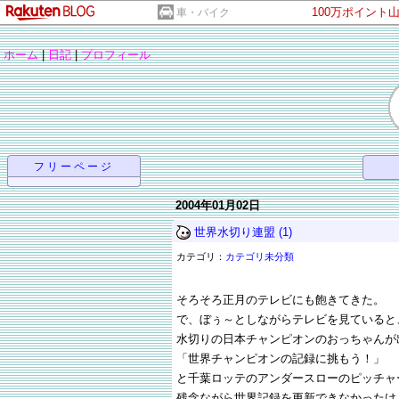
100万ポイント
車・バイク
ホーム
|
日記
|
プロフィール
フリーページ
2004年01月02日
世界水切り連盟
(1)
カテゴリ：
カテゴリ未分類
そろそろ正月のテレビにも飽きてきた。
で、ぼぅ～としながらテレビを見ていると
水切りの日本チャンピオンのおっちゃんが
「世界チャンピオンの記録に挑もう！」
と千葉ロッテのアンダースローのピッチャ
残念ながら世界記録を更新できなかったけ