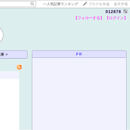
>>
人気記事ランキング
ブログを作成
楽天市場
012878
【フォローする】
【ログイン】
【毎日開催】
15記事にいいね！で1ポイント
10秒滞在
事 >
PR
いいね!
--
/
--