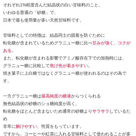
それぞれ1%程度含んだ結晶状の白い甘味料のこと。
いわゆる普通の「砂糖」で、
日本で最も使用量が多い天然甘味料です。
甘味料としての特徴は、結晶同士の固着を防ぐために
転化糖が含まれているためグラニュー糖に比べ
甘みが強く
、
コクが
ある
。
また、転化糖が含まれる影響でアミノ酸存在下での加熱時には、
グラニュー糖に比較して
焦げ色が着きやすい
。
焼き菓子に上白糖ではなくグラニュー糖が使われるのはその為で
す。
一方グラニュー糖は
最高純度の糖液
からつくられる
無色結晶状の砂糖のショ糖純度が高く、
転化糖をほとんど含まないため通常の砂糖より
サラサラ
しているた
め
非常に
解けやすい
、性質をもっています。
ですから、コーヒーや紅茶に入れる甘味料として使われることが多