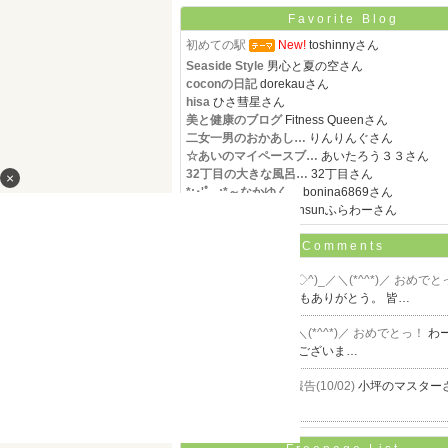
Favorite Blog
初めての駅
New!
toshinnyさん
Seaside Style
男心と夏の空さん
coconの日記
dorekauさん
hisa
ひさ彗星さん
美と健康のブログ
Fitness Queenさん
二女一男のおかあし…
りんりんぐさん
☆あいのマイペースブ…
あいたろう３３さん
32丁目の大きな風呂…
32丁目さん
×
*:･'ﾟ｡.:*～なかゆく…
bonina6869さん
ひまわりらいおん
sunsunふらわーさん
Comments
akmatsu
@
Re:＼_(^◇^)_／＼(*^^*)／ おめでとっ
2)
いのさん ----- どうもありがとう。 皆…
いの@
＼_(^◇^)_／＼(*^^*)／ おめでとっ！
わ
ーー～！ おめでとうございま…
akmatsu
@
Re[1]:ご報告(10/02)
小坪のマスターさん 
こちらこそ、…