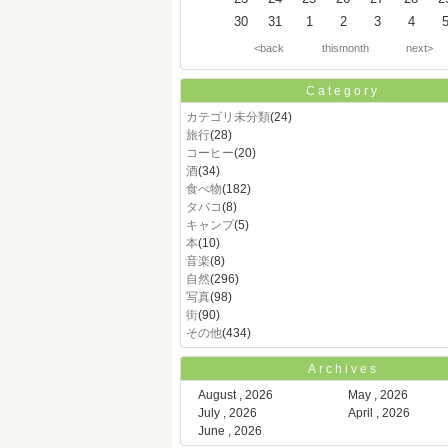
30
31
1
2
3
4
<back
thismonth
next>
Category
カテゴリ未分類
(24)
旅行
(28)
コーヒー
(20)
酒
(34)
食べ物
(182)
タバコ
(8)
キャンプ
(5)
本
(10)
音楽
(8)
自然
(296)
写真
(98)
街
(90)
その他
(434)
Archives
August , 2026
May , 2026
July , 2026
April , 2026
June , 2026