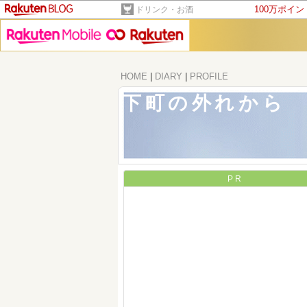
100万ポイ
ドリンク・お酒
HOME
|
DIARY
|
PROFILE
下町の外れから
PR