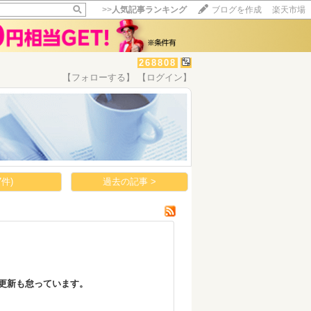
>>
人気記事ランキング
ブログを作成
楽天市場
268808
【フォローする】
【ログイン】
【毎日開催】
15記事にいいね！で1ポイント
10秒滞在
いいね!
--
/
--
件)
過去の記事 >
更新も怠っています。