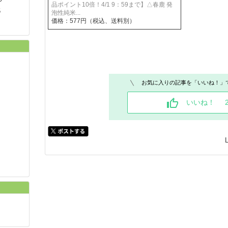
品ポイント10倍！4/1 9：59まで】△春鹿 発
5
泡性純米...
価格：577円（税込、送料別）
お気に入りの記事を「いいね！」
いいね！