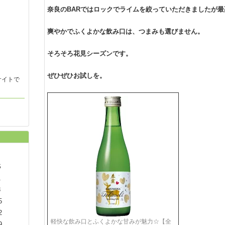
奈良のBARではロックでライムを絞っていただきましたが最
爽やかでふくよかな飲み口は、つまみも選びません。
そろそろ花見シーズンです。
ぜひぜひお試しを。
サイトで
S
1
8
5
2
軽快な飲み口とふくよかな甘みが魅力☆【全
9