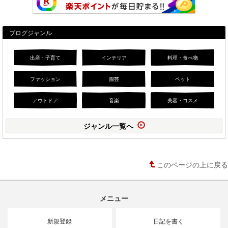
ブログジャンル
出産・子育て
インテリア
料理・食べ物
ファッション
園芸
ペット
アウトドア
音楽
美容・コスメ
ジャンル一覧へ
このページの上に戻る
メニュー
新規登録
日記を書く