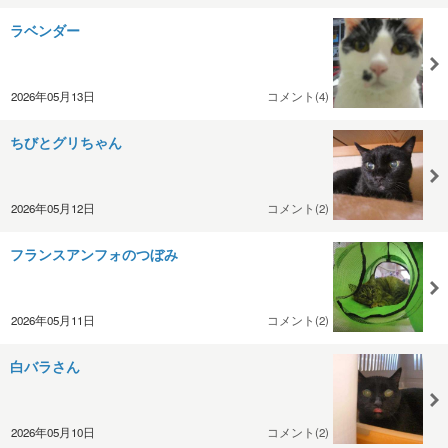
ラベンダー
2026年05月13日
コメント(4)
ちびとグリちゃん
2026年05月12日
コメント(2)
フランスアンフォのつぼみ
2026年05月11日
コメント(2)
白バラさん
2026年05月10日
コメント(2)