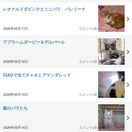
レオナルドダビンチとミニバラ バレリーナ
2026年05月17日
コメント(2)
アブラハムダービー＆デルバール
2026年05月16日
コメント(2)
CIAOで当てチャオとアマンダレッド
2026年05月15日
コメント(2)
庭のバラたち
2026年05月14日
コメント(2)