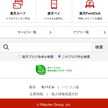
楽天カード
楽天ペイ
楽天PointClub
スマホでカンタン申込
スマホをお財布に
手軽にポイントを確認
サービス一覧
アプリ一覧
楽天ブログ全体を検索
このブログ内を検索
表示 :
モバイル
|
パソコン版
企業情報
｜
個人情報保護方針
© Rakuten Group, Inc.