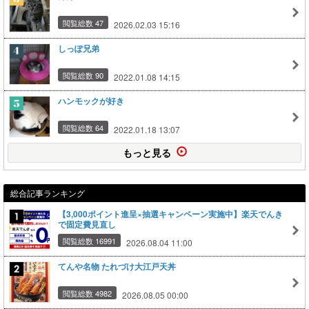
閲覧総数 47
2026.02.03 15:16
しっぽ兄弟
閲覧総数 90
2022.01.08 14:15
ハンモックが好き
閲覧総数 64
2022.01.18 13:07
もっと見る
総合記事ランキング
【3,000ポイント進呈×抽選キャンペーン実施中】楽天でんき
で固定費見直し
閲覧総数 16991
2026.08.04 11:00
てんや名物 たれづけ大江戸天丼
閲覧総数 4982
2026.08.05 00:00