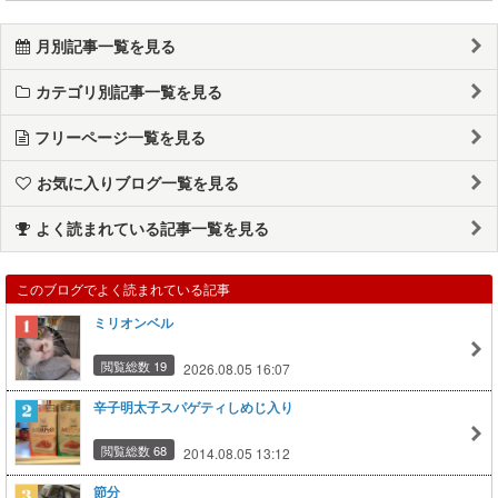
月別記事一覧を見る
カテゴリ別記事一覧を見る
フリーページ一覧を見る
お気に入りブログ一覧を見る
よく読まれている記事一覧を見る
このブログでよく読まれている記事
ミリオンベル
閲覧総数 19
2026.08.05 16:07
辛子明太子スパゲティしめじ入り
閲覧総数 68
2014.08.05 13:12
節分