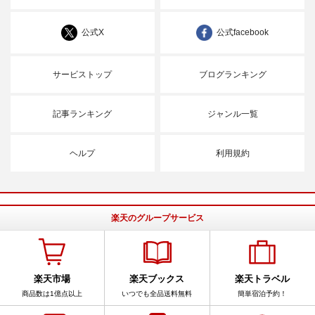
公式X
公式facebook
サービストップ
ブログランキング
記事ランキング
ジャンル一覧
ヘルプ
利用規約
楽天のグループサービス
楽天市場
楽天ブックス
楽天トラベル
商品数は1億点以上
いつでも全品送料無料
簡単宿泊予約！