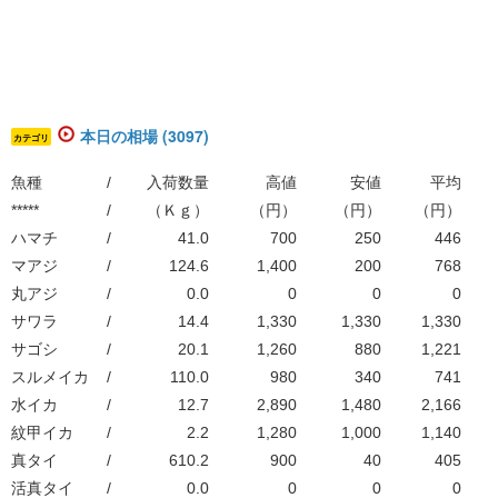
本日の相場 (3097)
カテゴリ
魚種
/
入荷数量
高値
安値
平均
*****
/
（Ｋｇ）
（円）
（円）
（円）
ハマチ
/
41.0
700
250
446
マアジ
/
124.6
1,400
200
768
丸アジ
/
0.0
0
0
0
サワラ
/
14.4
1,330
1,330
1,330
サゴシ
/
20.1
1,260
880
1,221
スルメイカ
/
110.0
980
340
741
水イカ
/
12.7
2,890
1,480
2,166
紋甲イカ
/
2.2
1,280
1,000
1,140
真タイ
/
610.2
900
40
405
活真タイ
/
0.0
0
0
0