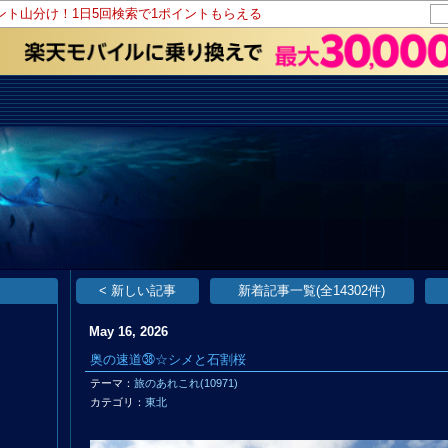
イント山分け！1日5回検索で1ポイントもらえる
< 新しい記事
新着記事一覧(全14302件)
May 16, 2026
奥の速道㊳☆シメと石割桜
テーマ：
旅のあれこれ(10971)
カテゴリ：
東北