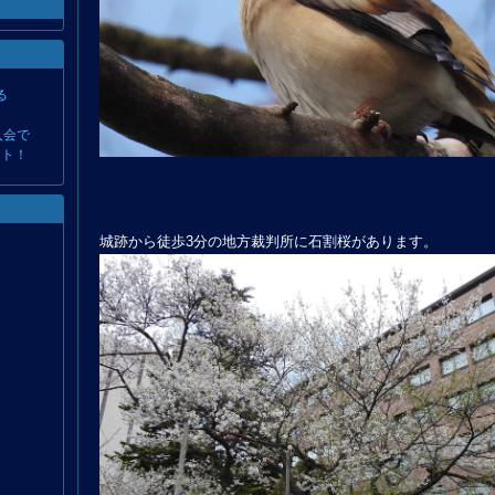
る
入会で
ント！
城跡から徒歩3分の地方裁判所に石割桜があります。