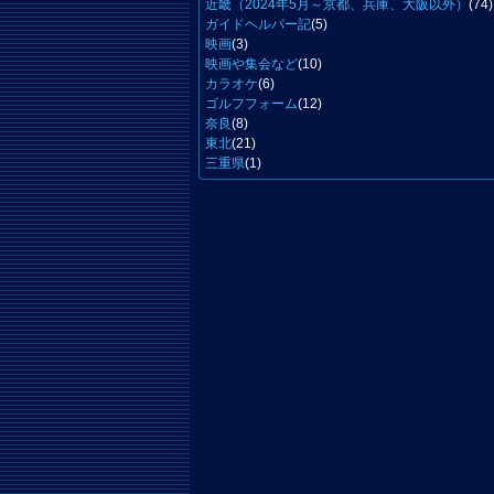
近畿（2024年5月～京都、兵庫、大阪以外）
(74)
ガイドヘルパー記
(5)
映画
(3)
映画や集会など
(10)
カラオケ
(6)
ゴルフフォーム
(12)
奈良
(8)
東北
(21)
三重県
(1)