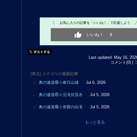
お気に入りの記事を「いいね！」で応援しよう
いいね！
8
Last updated May 16, 202
コメント(0) |
[東北] カテゴリの最新記事
奥の速道㊽☆春日山城
Jul 6, 2026
奥の速道㊼☆元滝伏流水
Jul 5, 2026
奥の速道㊻☆奈曽の白滝
Jul 5, 2026
もっと見る