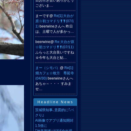
日お付き合いありがとう
ございま…
まーです@
Re[1]:大台が
原☆初コマドリ❣❣(07/1
1)
beerwineさんへ 昨日
は、土曜で人が多かっ…
beerwine@
Re:大台が原
☆初コマドリ❣❣(07/11)
ふらっと大台良いですね
☺️今年も大台と鮎…
まー（シモパ）
@
Re[1]:
畑カフェ☆枚方 尊延寺
(04/30)
beerwineさんへ
あちゃ～・・・ すみま
せ…
Headline News
茨城県知事､意図的に｢パ
クり｣
AI画像でアプリ通知開封
1.5倍に