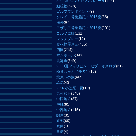
2011夏のバリ＋シンガポール
(142)
動植物
(878)
ゴルフワンポイント
(3)
ソレイユ号乗船記・2015夏
(86)
海外
(67)
アザリア号乗船記・2016夏
(101)
ゴルフ成績
(132)
マッチプレー
(12)
食べ物屋さん
(416)
四国
(215)
マンホール
(343)
北海道
(349)
2019夏フィリピン・セブ オスロブ
(31)
ゆきちゃん（柴犬）
(17)
北東への旅
(405)
絵馬
(43)
2007小笠原 夏
(10)
九州旅行
(149)
中国地方
(87)
沖縄
(85)
中部地方
(115)
関東
(35)
京都
(69)
兵庫
(16)
書籍
(4)