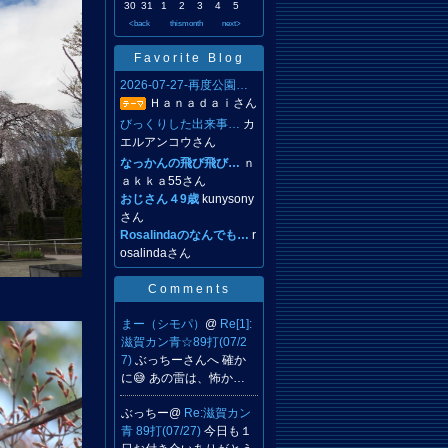
30
31
1
2
3
4
5
<back
thismonth
next>
Favorite Blog
2026-07-27-再度公園…
Ｈａｎａｄａｉさん
びっくりした出来事…
カ
エルアンコウさん
なっかんの飛び飛び…
ｎ
ａｋｋａ55さん
おじさん４9歳
kunysony
さん
Rosalindaのなんでも…
r
osalindaさん
Comments
まー（シモパ）
@
Re[1]:
滋賀カン青☆89打(07/2
7)
ぶっちーさんへ 確か
に😅 あの雷は、怖か…
ぶっちー@
Re:滋賀カン
青 89打(07/27)
今日も１